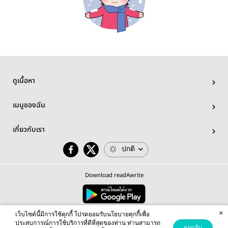
ดูเนื้อหา
เมนูของฉัน
เกี่ยวกับเรา
ปกติ
Download readAwrite
×
© 2026 readAwrite.com by MEB Corporation Public Company Limited
เว็บไซต์นี้มีการใช้คุกกี้ โปรดยอมรับนโยบายคุกกี้เพื่อ
This site is protected by reCAPTCHA and the Google
Privacy Policy
and
Terms of Service
apply.
ประสบการณ์การใช้บริการที่ดีที่สุดของท่าน ท่านสามารถ
ยอมรับ