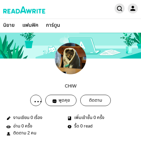
นิยาย
แฟนฟิค
การ์ตูน
CHIW
พูดคุย
ติดตาม
งานเขียน
เรื่อง
เพิ่มเข้าชั้น
ครั้ง
0
0
อ่าน
ครั้ง
รี้ด
read
0
0
ติดตาม
คน
2