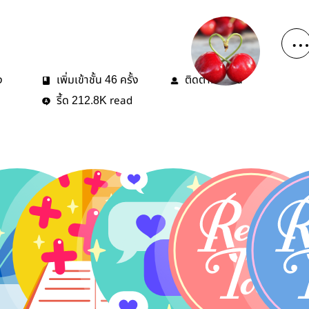
ง
เพิ่มเข้าชั้น
ครั้ง
ติดตาม
คน
46
3
รี้ด
read
212.8K