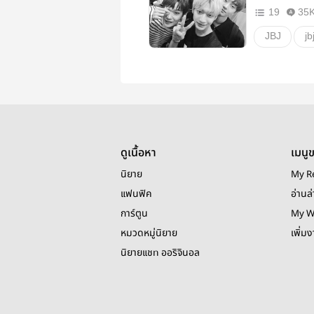
19
35
JBJ
jb
Kenta
Kwonhyunb
taedong
Wei
แ
ดูเนื้อหา
เมนู
นิยาย
My R
แฟนฟิค
อ่านล่
การ์ตูน
My W
หมวดหมู่นิยาย
เพิ่ม
นิยายแชท ออริจินอล