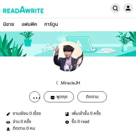
นิยาย
แฟนฟิค
การ์ตูน
☾.MiracleJH
พูดคุย
ติดตาม
งานเขียน
เรื่อง
เพิ่มเข้าชั้น
ครั้ง
0
0
อ่าน
ครั้ง
รี้ด
read
0
0
ติดตาม
คน
0