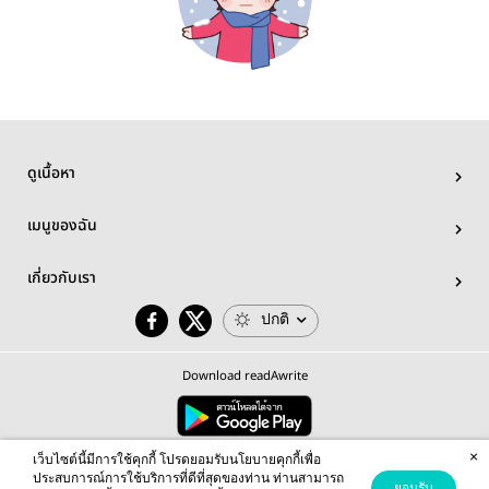
ดูเนื้อหา
เมนูของฉัน
เกี่ยวกับเรา
ปกติ
Download readAwrite
×
© 2026 readAwrite.com by MEB Corporation Public Company Limited
เว็บไซต์นี้มีการใช้คุกกี้ โปรดยอมรับนโยบายคุกกี้เพื่อ
This site is protected by reCAPTCHA and the Google
Privacy Policy
and
Terms of Service
apply.
ประสบการณ์การใช้บริการที่ดีที่สุดของท่าน ท่านสามารถ
ยอมรับ