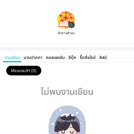
นักอ่านตัวยง
งานเขียน
นามปากกา
คอลเลคชัน
อีบุ๊ก
รี้ดถึงไรต์
ลิสต์
MiracleJH (0)
ไม่พบงานเขียน