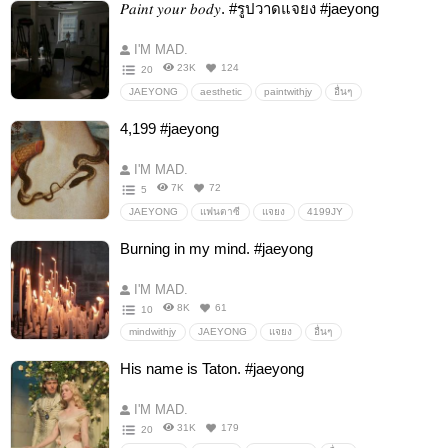
𝑃𝑎𝑖𝑛𝑡 𝑦𝑜𝑢𝑟 𝑏𝑜𝑑𝑦. #รูปวาดแจยง #jaeyong
I'M MAD.
23K
124
20
JAEYONG
aesthetic
paintwithjy
อื่นๆ
4,199 #jaeyong
I'M MAD.
7K
72
5
JAEYONG
แฟนตาซี
แจยง
4199JY
Burning in my mind. #jaeyong
I'M MAD.
8K
61
10
mindwithjy
JAEYONG
แจยง
อื่นๆ
His name is Taton. #jaeyong
I'M MAD.
31K
179
20