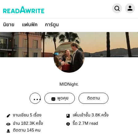
นิยาย
แฟนฟิค
การ์ตูน
MIDNight.
พูดคุย
ติดตาม
งานเขียน
เรื่อง
เพิ่มเข้าชั้น
ครั้ง
5
3.8K
อ่าน
ครั้ง
รี้ด
read
182.3K
2.7M
ติดตาม
คน
145