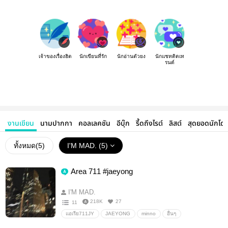
เจ้าของเรื่องฮิต
นักเขียนที่รัก
นักอ่านตัวยง
นักแชทติดเท
รนด์
งานเขียน
นามปากกา
คอลเลคชัน
อีบุ๊ก
รี้ดถึงไรต์
ลิสต์
สุดยอดนักโด
ทั้งหมด(
5
)
I'M MAD. (5)
Area 711 #jaeyong
I'M MAD.
218K
27
11
แอเรีย711JY
JAEYONG
minno
อื่นๆ