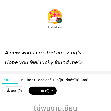
นักอ่านตัวยง
𝘈 𝘯𝘦𝘸 𝘸𝘰𝘳𝘭𝘥 𝘤𝘳𝘦𝘢𝘵𝘦𝘥 𝘢𝘮𝘢𝘻𝘪𝘯𝘨𝘭𝘺.
𝘏𝘰𝘱𝘦 𝘺𝘰𝘶 𝘧𝘦𝘦𝘭 𝘭𝘶𝘤𝘬𝘺 𝘧𝘰𝘶𝘯𝘥 𝘮𝘦♡
งานเขียน
นามปากกา
คอลเลคชัน
อีบุ๊ก
รี้ดถึงไรต์
ลิสต์
ทั้งหมด(
0
)
pchpita (0)
ไม่พบงานเขียน