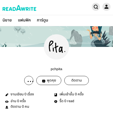
นิยาย
แฟนฟิค
การ์ตูน
pchpita
พูดคุย
ติดตาม
งานเขียน
เรื่อง
เพิ่มเข้าชั้น
ครั้ง
0
0
อ่าน
ครั้ง
รี้ด
read
0
0
ติดตาม
คน
0