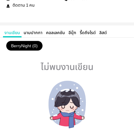
ติดตาม
คน
1
งานเขียน
นามปากกา
คอลเลคชัน
อีบุ๊ก
รี้ดถึงไรต์
ลิสต์
BerryNight (0)
ไม่พบงานเขียน