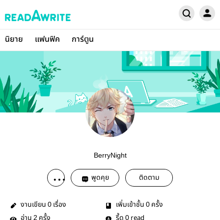
นิยาย
แฟนฟิค
การ์ตูน
BerryNight
พูดคุย
ติดตาม
งานเขียน
เรื่อง
เพิ่มเข้าชั้น
ครั้ง
0
0
อ่าน
ครั้ง
รี้ด
read
2
0