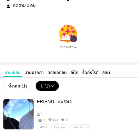
ติดตาม
คน
0
นักอ่านตัวยง
งานเขียน
นามปากกา
คอลเลคชัน
อีบุ๊ก
รี้ดถึงไรต์
ลิสต์
ทั้งหมด(
1
)
I. (1)
FRIEND | #พรทจ
I.
104
0
1
พรทจ
Boy love
Friendzone