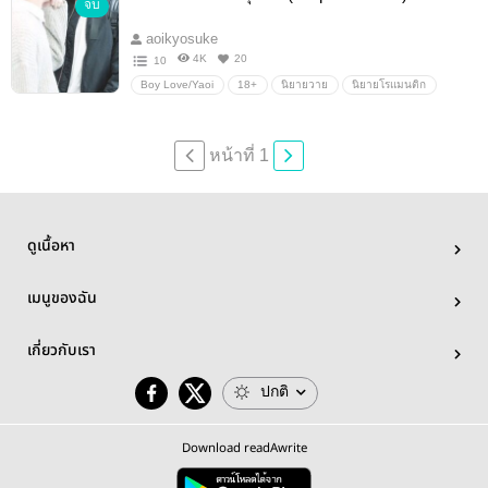
จบ
โรมานซ์
Erotic
aoikyosuke
4K
20
10
Boy Love/Yaoi
18+
นิยายวาย
นิยายโรแมนติก
ตลก
นิยายรัก
Boy love / Yaoi / ชายรักชาย
ดราม่า
โรมานซ์
Erotic
หน้าที่ 1
ดูเนื้อหา
เมนูของฉัน
เกี่ยวกับเรา
ปกติ
Download readAwrite