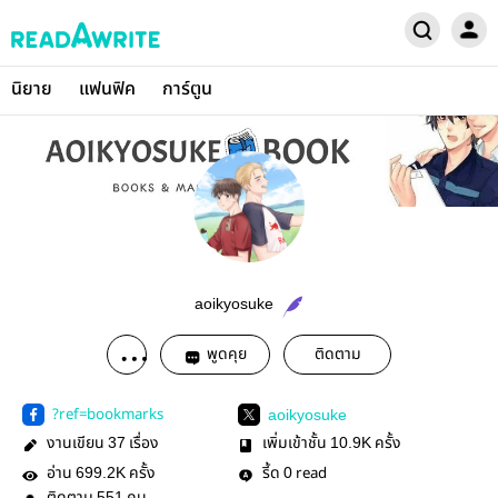
นิยาย
แฟนฟิค
การ์ตูน
aoikyosuke
พูดคุย
ติดตาม
?ref=bookmarks
aoikyosuke
งานเขียน
เรื่อง
เพิ่มเข้าชั้น
ครั้ง
37
10.9K
อ่าน
ครั้ง
รี้ด
read
699.2K
0
551