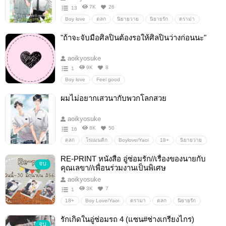
7K
26
13
Boy love
ตลก
นิยายวาย
นิยายรัก
ดราม่า
โรมานซ์
18+
น่ารัก
Yaoi18+
แนะนำนิยายวาย
"ถ้าจะจับมือศิลปินต้องรอให้ศิลปินว่างก่อนนะ"
เรท18+
แนวชายรักชาย
นิยายวายแนะนำ
ฟีลกูด/feelgood
#yaoi#ชายชาย#ชxช#นิยายวาย#นิยายชายชาย#bl#mpreg
aoikyosuke
Boylove/Yaoi
นิยายวายฟีลกู๊ด
9K
8
1
Boy love
Feel good
ผมไม่อยากเสวนากับพวกโลกสวย
aoikyosuke
8K
50
16
ตลก
โรแมนติก
Boylove/Yaoi
18+
นิยายวาย
นิยายy
น่ารัก
ดราม่า
นิยายรัก
หวาน
RE-PRINT หนังสือ อู่ซ่อมรัก//เรื่องของนายกับ
จบ
คุณเลขา//เพื่อนร่วมงานเป็นพิเศษ
aoikyosuke
3K
7
1
18+
Boy Love/Yaoi
ดรามา
ตลก
นิยายรัก
Boy love / Yaoi / ชายรักชาย
นิยายโรแมนติก
นิยายวาย
รักเกิดในอู่ซ่อมรถ 4 (แซน#ช่างเกรียงไกร)
จบ