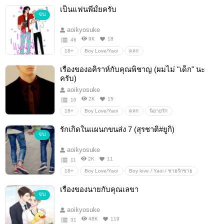
Boy love / Yaoi / ชายรักชาย
นิยายวาย
โรแมนติก
เป็นแฟนพี่มั้ยครับ
จบ
aoikyosuke
9K
18
46
18+
Boy Love/Yaoi
ตลก
Boy love / Yaoi / ชายรักชาย
โรแมนติก
นิยายวาย
เรื่องของอคิราห์กับคุณพิชาญ (ผมไม่ "เด็ก" นะ
นิยายรัก
ครับ)
aoikyosuke
2K
15
10
18+
Boy Love/Yaoi
ตลก
นิยายรัก
Boy love / Yaoi / ชายรักชาย
นิยายโรแมนติก
นิยายวาย
รักเกิดในแผนกขนส่ง 7 (สุรชาติ#ยูกิ)
จบ
โรมานซ์
Erotic
ดราม่า
aoikyosuke
2K
11
11
18+
Boy Love/Yaoi
Boy love / Yaoi / ชายรักชาย
ตลก
นิยายรัก
นิยายวาย
นิยายโรแมนติก
เรื่องของนายกับคุณเลขา
จบ
โรมานซ์
Erotic
ดราม่า
aoikyosuke
48K
119
31