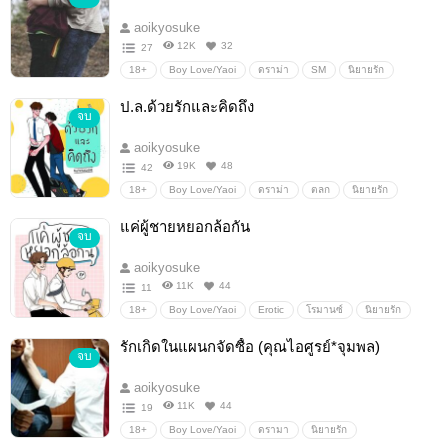
aoikyosuke
12K
32
27
18+
Boy Love/Yaoi
ดราม่า
SM
นิยายรัก
นิยายวาย
Erotic
โรมานซ์
โรแมนติก
ป.ล.ด้วยรักและคิดถึง
จบ
aoikyosuke
19K
48
42
18+
Boy Love/Yaoi
ดราม่า
ตลก
นิยายรัก
นิยายโรแมนติก
โรมานซ์
Erotic
นิยายวาย
แค่ผู้ชายหยอกล้อกัน
จบ
aoikyosuke
11K
44
11
18+
Boy Love/Yaoi
Erotic
โรมานซ์
นิยายรัก
ตลก
ดราม่า
นิยายวาย
นิยายโรแมนติก
รักเกิดในแผนกจัดซื้อ (คุณไอศูรย์*จุมพล)
จบ
aoikyosuke
11K
44
19
18+
Boy Love/Yaoi
ดรามา
นิยายรัก