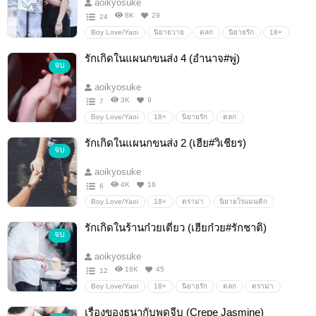
aoikyosuke
8K
29
24
Boy Love/Yaoi
นิยายวาย
ตลก
นิยายรัก
18+
Boy love / Yaoi / ชายรักชาย
โรแมนติก
ดราม่า
รักเกิดในแผนกขนส่ง 4 (อำนาจ#พู่)
จบ
aoikyosuke
3K
9
7
Boy Love/Yaoi
18+
นิยายรัก
ตลก
นิยายโรแมนติก
นิยายวาย
Boy love / Yaoi / ชายรักชาย
รักเกิดในแผนกขนส่ง 2 (เฮีย#วิเชียร)
จบ
โรมานซ์
Erotic
ดราม่า
aoikyosuke
4K
16
6
Boy Love/Yaoi
18+
ดราม่า
นิยายโรแมนติก
ตลก
Boy love / Yaoi / ชายรักชาย
นิยายวาย
Erotic
รักเกิดในร้านก๋วยเตี๋ยว (เฮียก๋วย#รักชาติ)
จบ
โรมานซ์
SM
นิยายรัก
aoikyosuke
16K
45
12
Boy Love/Yaoi
18+
นิยายรัก
ตลก
ดราม่า
นิยายโรแมนติก
นิยายวาย
Boy love / Yaoi / ชายรักชาย
เรื่องของธนากับพุดจีบ (Crepe Jasmine)