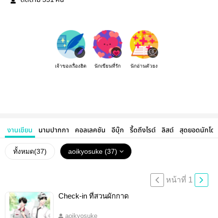
ติดตาม
คน
เจ้าของเรื่องฮิต
นักเขียนที่รัก
นักอ่านตัวยง
งานเขียน
นามปากกา
คอลเลคชัน
อีบุ๊ก
รี้ดถึงไรต์
ลิสต์
สุดยอดนักโด
ทั้งหมด(
37
)
aoikyosuke (37)
หน้าที่ 1
Check-in ที่สวนผักกาด
aoikyosuke