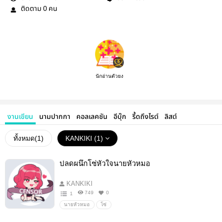
ติดตาม
คน
0
นักอ่านตัวยง
งานเขียน
นามปากกา
คอลเลคชัน
อีบุ๊ก
รี้ดถึงไรต์
ลิสต์
ทั้งหมด(
1
)
KANKIKI (1)
ปลดผนึกโซ่หัวใจนายหัวหมอ
KANKIKI
749
0
1
นายหัวหมอ
โซ่