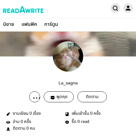
นิยาย
แฟนฟิค
การ์ตูน
La_sagna
พูดคุย
ติดตาม
งานเขียน
เรื่อง
เพิ่มเข้าชั้น
ครั้ง
0
0
อ่าน
ครั้ง
รี้ด
read
0
0
ติดตาม
คน
0