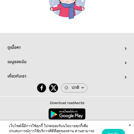
ดูเนื้อหา
เมนูของฉัน
เกี่ยวกับเรา
ปกติ
Download readAwrite
×
© 2026 readAwrite.com by MEB Corporation Public Company Limited
เว็บไซต์นี้มีการใช้คุกกี้ โปรดยอมรับนโยบายคุกกี้เพื่อ
This site is protected by reCAPTCHA and the Google
Privacy Policy
and
Terms of Service
apply.
ประสบการณ์การใช้บริการที่ดีที่สุดของท่าน ท่านสามารถ
ยอมรับ