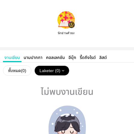
นักอ่านตัวยง
งานเขียน
นามปากกา
คอลเลคชัน
อีบุ๊ก
รี้ดถึงไรต์
ลิสต์
ทั้งหมด(
0
)
Laketer (0)
ไม่พบงานเขียน