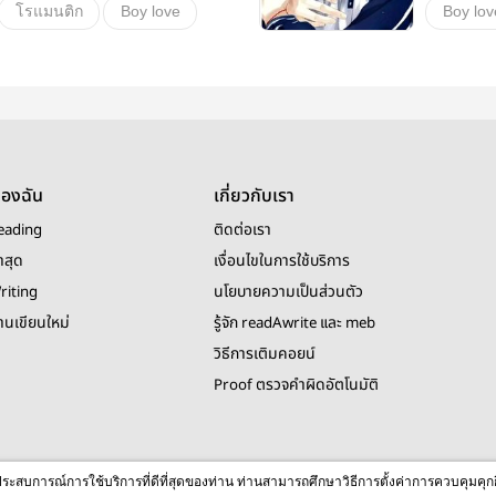
โรแมนติก
Boy love
Boy lov
รงเรียน
วิศวะ
โรงเรีย
ของฉัน
เกี่ยวกับเรา
eading
ติดต่อเรา
าสุด
เงื่อนไขในการใช้บริการ
riting
นโยบายความเป็นส่วนตัว
งานเขียนใหม่
รู้จัก readAwrite และ meb
วิธีการเติมคอยน์
Proof ตรวจคำผิดอัตโนมัติ
© 2026 readAwrite.com by MEB Corporation Public Company Limited
ื่อประสบการณ์การใช้บริการที่ดีที่สุดของท่าน ท่านสามารถศึกษาวิธีการตั้งค่าการควบคุมคุก
This site is protected by reCAPTCHA and the Google
Privacy Policy
and
Terms of Service
apply.