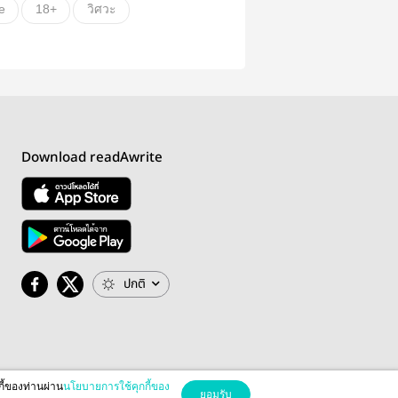
e
18+
วิศวะ
น
นิยายรัก
Download readAwrite
ปกติ
กี้ของท่านผ่าน
นโยบายการใช้คุกกี้ของ
ยอมรับ