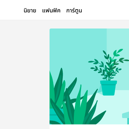
นิยาย
แฟนฟิค
การ์ตูน