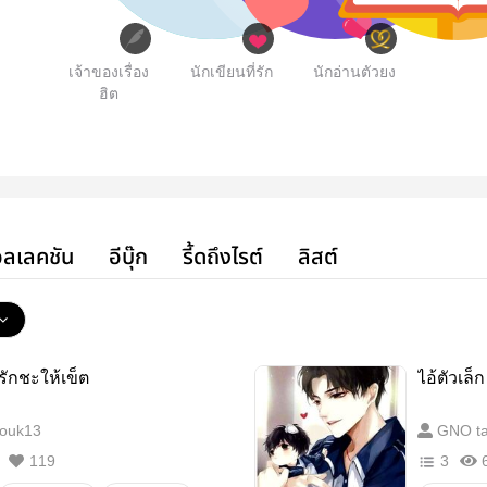
เจ้าของเรื่อง
นักเขียนที่รัก
นักอ่านตัวยง
ฮิต
ลเลคชัน
อีบุ๊ก
รี้ดถึงไรต์
ลิสต์
รักชะให้เข็ต
ไอ้ตัวเล็
ouk13
GNO ta
119
3