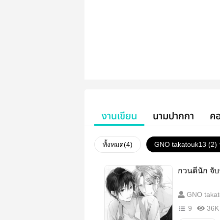
งานเขียน
นามปากกา
คอ
ทั้งหมด(
4
)
GNO takatouk13 (2)
กวนดีนัก จับ
GNO takat
9
36K