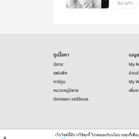
นิยายรัก
18+
โ
ดูเนื้อหา
เมนู
นิยาย
My R
แฟนฟิค
อ่านล่
การ์ตูน
My W
หมวดหมู่นิยาย
เพิ่ม
นิยายแชท ออริจินอล
เว็บไซต์นี้มีการใช้คุกกี้ โปรดยอมรับนโยบายคุกกี้เพ
×