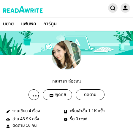
นิยาย
แฟนฟิค
การ์ตูน
กลมายา ล่องหน
พูดคุย
ติดตาม
งานเขียน
เรื่อง
เพิ่มเข้าชั้น
ครั้ง
4
1.1K
อ่าน
ครั้ง
รี้ด
read
43.9K
0
ติดตาม
คน
16