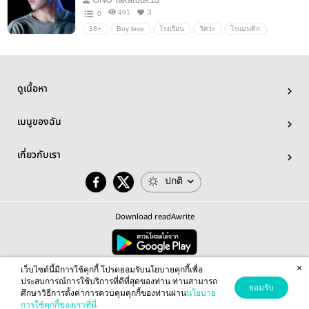
491
3
0
18+
Boy love
โรงเรียน
วิศวะ
โรแมนติก
ดูเนื้อหา
เมนูของฉัน
เกี่ยวกับเรา
ปกติ
Download readAwrite
×
© 2026 readAwrite.com by MEB Corporation Public Company Limited
เว็บไซต์นี้มีการใช้คุกกี้ โปรดยอมรับนโยบายคุกกี้เพื่อ
This site is protected by reCAPTCHA and the Google
Privacy Policy
and
Terms of Service
apply.
ประสบการณ์การใช้บริการที่ดีที่สุดของท่าน ท่านสามารถ
ยอมรับ
ศึกษาวิธีการตั้งค่าการควบคุมคุกกี้ของท่านผ่าน
นโยบาย
การใช้คุกกี้ของเราที่นี่