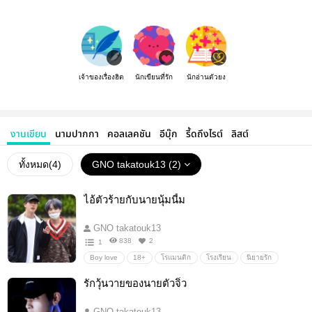
เจ้าของเรื่องฮิต
นักเขียนที่รัก
นักอ่านตัวยง
งานเขียน
นามปากกา
คอลเลคชัน
อีบุ๊ก
รี้ดถึงไรต์
ลิสต์
ทั้งหมด(
4
)
GNO takatouk13 (2)
ไอ้ตัวร้ายกับนายนุ้มนี้ม
GNO takatouk13
838
2
1
Boy love
18+
โรแมนติก
โรงเรียน
นิยายรัก
วิศวะ
รักวุ้นวายของนายตัวจิ๋ว
GNO takatouk13