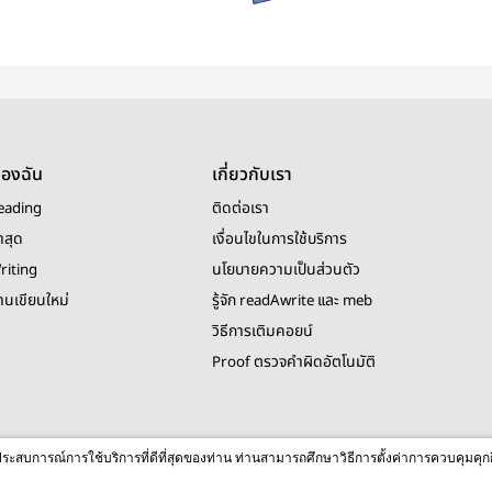
ของฉัน
เกี่ยวกับเรา
eading
ติดต่อเรา
าสุด
เงื่อนไขในการใช้บริการ
riting
นโยบายความเป็นส่วนตัว
งานเขียนใหม่
รู้จัก readAwrite และ meb
วิธีการเติมคอยน์
Proof ตรวจคำผิดอัตโนมัติ
© 2026 readAwrite.com by MEB Corporation Public Company Limited
ื่อประสบการณ์การใช้บริการที่ดีที่สุดของท่าน ท่านสามารถศึกษาวิธีการตั้งค่าการควบคุมคุก
This site is protected by reCAPTCHA and the Google
Privacy Policy
and
Terms of Service
apply.