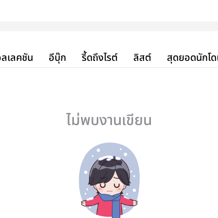
ลเลคชัน
อีบุ๊ก
รี้ดถึงไรต์
ลิสต์
สุดยอดนักโด
ไม่พบงานเขียน