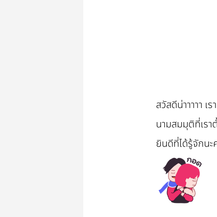
สวัสดีน่าาาาา เ
นามสมมุติที่เราต
ยินดีที่ได้รู้จักนะ