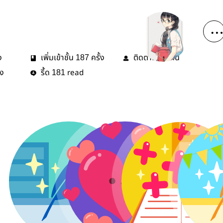
ง
เพิ่มเข้าชั้น
ครั้ง
ติดตาม
คน
187
47
้ง
รี้ด
read
181