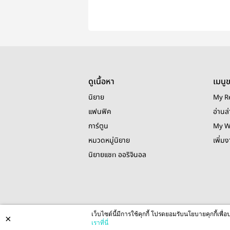
ดูเนื้อหา
เมนู
นิยาย
My R
แฟนฟิค
อ่านล่
การ์ตูน
My W
หมวดหมู่นิยาย
เพิ่ม
นิยายแชท ออริจินอล
เว็บไซต์นี้มีการใช้คุกกี้ โปรดยอมรับนโยบายคุกกี้เพ
×
เราที่นี่