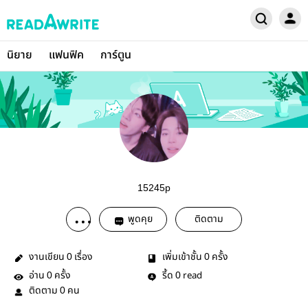
นิยาย
แฟนฟิค
การ์ตูน
15245p
พูดคุย
ติดตาม
งานเขียน
เรื่อง
เพิ่มเข้าชั้น
ครั้ง
0
0
อ่าน
ครั้ง
รี้ด
read
0
0
ติดตาม
คน
0