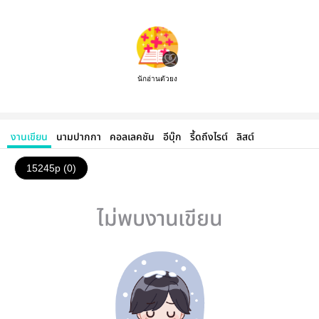
นักอ่านตัวยง
งานเขียน
นามปากกา
คอลเลคชัน
อีบุ๊ก
รี้ดถึงไรต์
ลิสต์
15245p (0)
ไม่พบงานเขียน