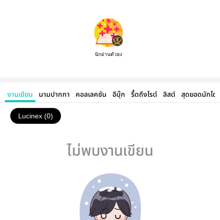
นักอ่านตัวยง
งานเขียน
นามปากกา
คอลเลคชัน
อีบุ๊ก
รี้ดถึงไรต์
ลิสต์
สุดยอดนักโด
Lucinex (0)
ไม่พบงานเขียน