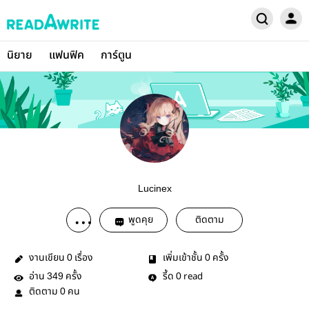
นิยาย
แฟนฟิค
การ์ตูน
Lucinex
พูดคุย
ติดตาม
งานเขียน
เรื่อง
เพิ่มเข้าชั้น
ครั้ง
0
0
อ่าน
ครั้ง
รี้ด
read
349
0
ติดตาม
คน
0