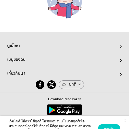
ดูเนื้อหา
เมนูของฉัน
เกี่ยวกับเรา
ปกติ
Download readAwrite
×
© 2026 readAwrite.com by MEB Corporation Public Company Limited
เว็บไซต์นี้มีการใช้คุกกี้ โปรดยอมรับนโยบายคุกกี้เพื่อ
This site is protected by reCAPTCHA and the Google
Privacy Policy
and
Terms of Service
apply.
ประสบการณ์การใช้บริการที่ดีที่สุดของท่าน ท่านสามารถ
ยอมรับ