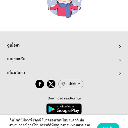
ดูเนื้อหา
เมนูของฉัน
เกี่ยวกับเรา
ปกติ
Download readAwrite
×
© 2026 readAwrite.com by MEB Corporation Public Company Limited
เว็บไซต์นี้มีการใช้คุกกี้ โปรดยอมรับนโยบายคุกกี้เพื่อ
This site is protected by reCAPTCHA and the Google
Privacy Policy
and
Terms of Service
apply.
ประสบการณ์การใช้บริการที่ดีที่สุดของท่าน ท่านสามารถ
ยอมรับ