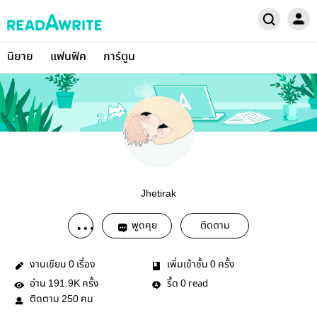
นิยาย
แฟนฟิค
การ์ตูน
Jhetirak
พูดคุย
ติดตาม
งานเขียน
เรื่อง
เพิ่มเข้าชั้น
ครั้ง
0
0
อ่าน
ครั้ง
รี้ด
read
191.9K
0
ติดตาม
คน
250