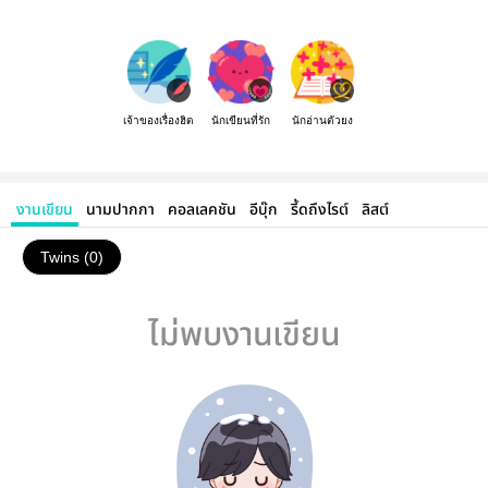
เจ้าของเรื่องฮิต
นักเขียนที่รัก
นักอ่านตัวยง
งานเขียน
นามปากกา
คอลเลคชัน
อีบุ๊ก
รี้ดถึงไรต์
ลิสต์
Twins (0)
ไม่พบงานเขียน