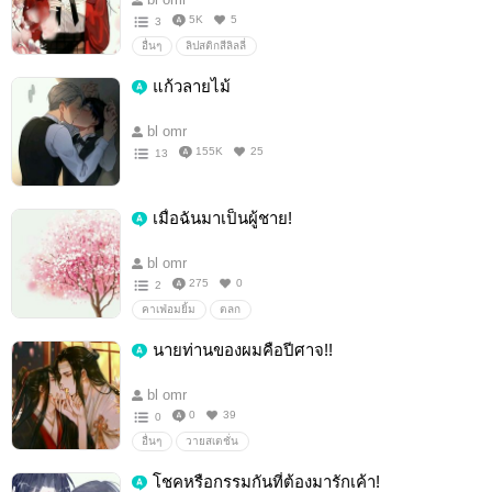
5K
5
3
อื่นๆ
ลิปสติกสีลิลลี่
แก้วลายไม้
bl omr
155K
25
13
เมื่อฉันมาเป็นผู้ชาย!
bl omr
275
0
2
คาเฟ่อมยิ้ม
ตลก
นายท่านของผมคือปีศาจ!!
bl omr
0
39
0
อื่นๆ
วายสเตชั่น
โชคหรือกรรมกันที่ต้องมารักเค้า!