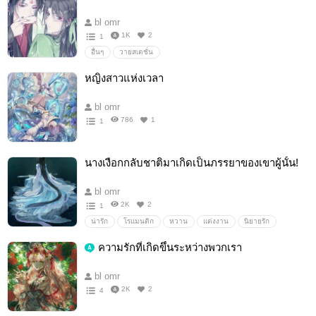
bl omr
1K
2
1
อื่นๆ
วายสเตชั่น
หญิงสาวแห่งเวลา
bl omr
786
1
1
นางเงือกกลับชาติมาเกิดเป็นภรรยาของเขาผู้นั้น!
bl omr
2K
2
1
น่ารัก
โรแมนติก
หวาน
แต่งงาน
นิยายรัก
ความรักที่เกิดขึ้นระหว่างพวกเรา
bl omr
2K
2
4