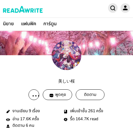
นิยาย
แฟนฟิค
การ์ตูน
美しい桜
พูดคุย
ติดตาม
งานเขียน
เรื่อง
เพิ่มเข้าชั้น
ครั้ง
9
261
อ่าน
ครั้ง
รี้ด
read
17.6K
164.7K
ติดตาม
คน
6