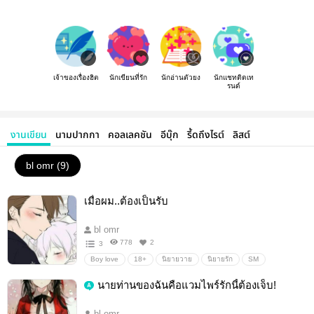
เจ้าของเรื่องฮิต
นักเขียนที่รัก
นักอ่านตัวยง
นักแชทติดเท
รนด์
งานเขียน
นามปากกา
คอลเลคชัน
อีบุ๊ก
รี้ดถึงไรต์
ลิสต์
bl omr (9)
เมื่อผม..ต้องเป็นรับ
bl omr
778
2
3
Boy love
18+
นิยายวาย
นิยายรัก
SM
มาเฟีย
นายท่านของฉันคือแวมไพร์รักนี้ต้องเจ็บ!
bl omr