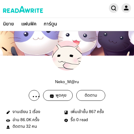
นิยาย
แฟนฟิค
การ์ตูน
Neko_M@ru
พูดคุย
ติดตาม
งานเขียน
เรื่อง
เพิ่มเข้าชั้น
ครั้ง
1
867
อ่าน
ครั้ง
รี้ด
read
86.0K
0
ติดตาม
คน
32