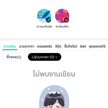
เจ้าของเรื่องฮิต
นักเขียนที่รัก
งานเขียน
นามปากกา
คอลเลคชัน
อีบุ๊ก
รี้ดถึงไรต์
ลิสต์
สุดยอดนักโด
ทั้งหมด(
1
)
L@zywriter (0)
ไม่พบงานเขียน