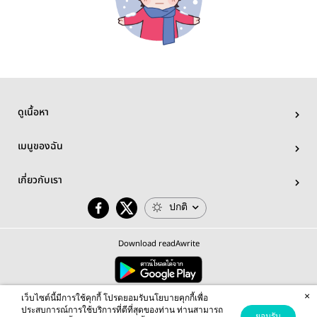
ดูเนื้อหา
เมนูของฉัน
เกี่ยวกับเรา
ปกติ
Download readAwrite
×
© 2026 readAwrite.com by MEB Corporation Public Company Limited
เว็บไซต์นี้มีการใช้คุกกี้ โปรดยอมรับนโยบายคุกกี้เพื่อ
This site is protected by reCAPTCHA and the Google
Privacy Policy
and
Terms of Service
apply.
ประสบการณ์การใช้บริการที่ดีที่สุดของท่าน ท่านสามารถ
ยอมรับ