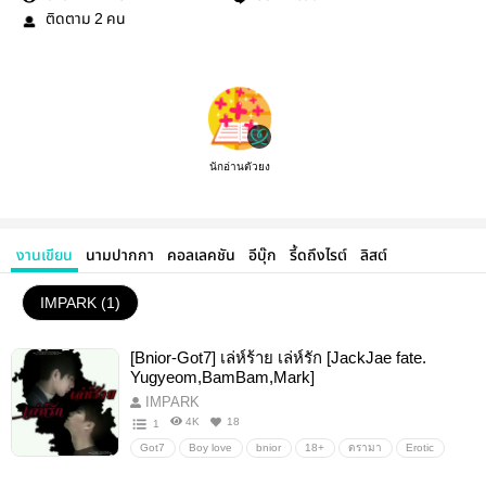
ติดตาม
คน
2
นักอ่านตัวยง
งานเขียน
นามปากกา
คอลเลคชัน
อีบุ๊ก
รี้ดถึงไรต์
ลิสต์
IMPARK (1)
[Bnior-Got7] เล่ห์ร้าย เล่ห์รัก [JackJae fate.
Yugyeom,BamBam,Mark]
IMPARK
4K
18
1
Got7
Boy love
bnior
18+
ดรามา
Erotic