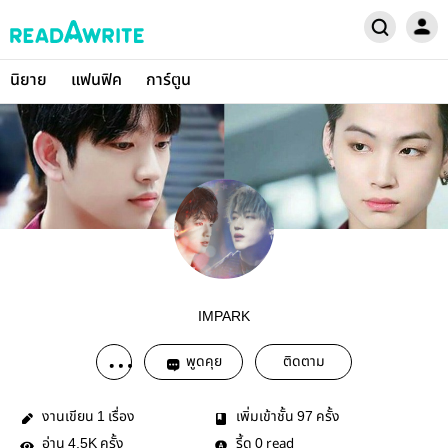
นิยาย
แฟนฟิค
การ์ตูน
IMPARK
พูดคุย
ติดตาม
งานเขียน
เรื่อง
เพิ่มเข้าชั้น
ครั้ง
1
97
อ่าน
ครั้ง
รี้ด
read
4.5K
0