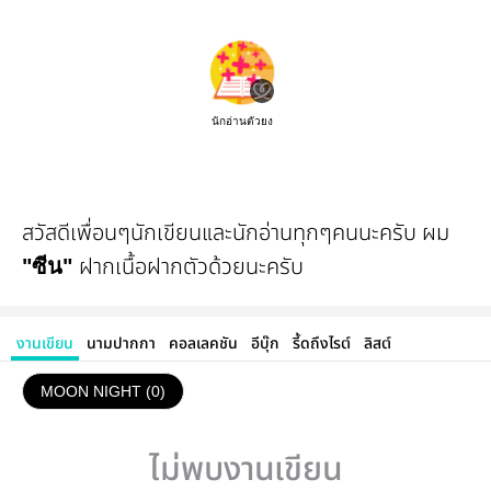
นักอ่านตัวยง
สวัสดีเพื่อนๆนักเขียนและนักอ่านทุกๆคนนะครับ ผม
ฝากเนื้อฝากตัวด้วยนะครับ
"ซีน"
งานเขียน
นามปากกา
คอลเลคชัน
อีบุ๊ก
รี้ดถึงไรต์
ลิสต์
MOON NIGHT (0)
ไม่พบงานเขียน