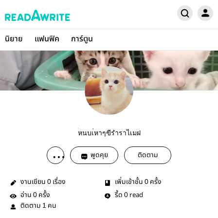
นิยาย
แฟนฟิค
การ์ตูน
้่หนบเ่หาๆฃีรำราไเมฝ
พูดคุย
ติดตาม
งานเขียน
เรื่อง
เพิ่มเข้าชั้น
ครั้ง
0
0
อ่าน
ครั้ง
รี้ด
read
0
0
ติดตาม
คน
1