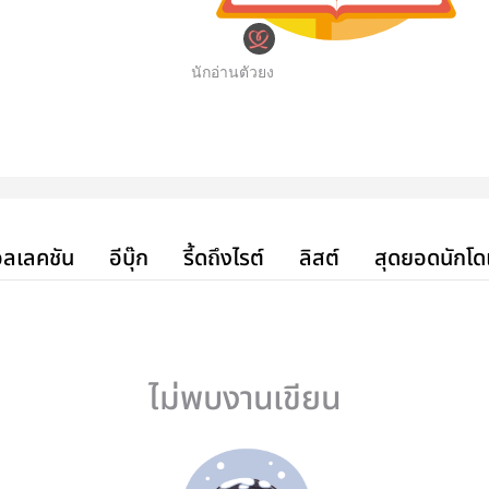
นักอ่านตัวยง
ลเลคชัน
อีบุ๊ก
รี้ดถึงไรต์
ลิสต์
สุดยอดนักโด
ไม่พบงานเขียน