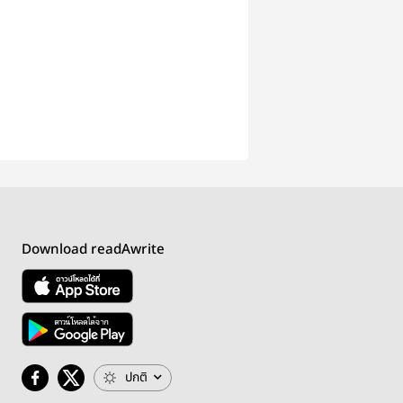
Download readAwrite
ปกติ