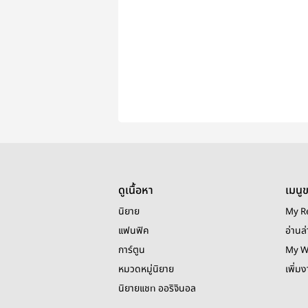
ดูเนื้อหา
เมนู
นิยาย
My R
แฟนฟิค
อ่านล่
การ์ตูน
My W
หมวดหมู่นิยาย
เพิ่ม
นิยายแชท ออริจินอล