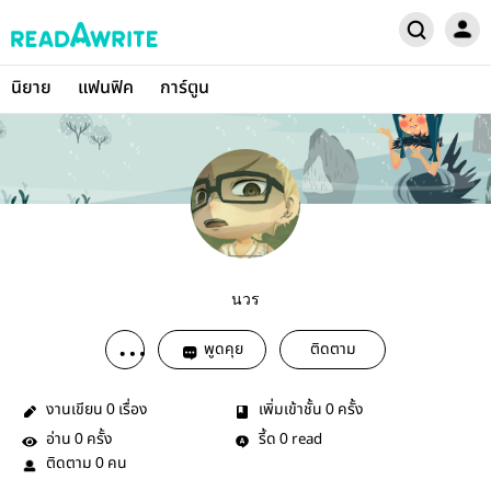
นิยาย
แฟนฟิค
การ์ตูน
นวร
พูดคุย
ติดตาม
งานเขียน
เรื่อง
เพิ่มเข้าชั้น
ครั้ง
0
0
อ่าน
ครั้ง
รี้ด
read
0
0
ติดตาม
คน
0