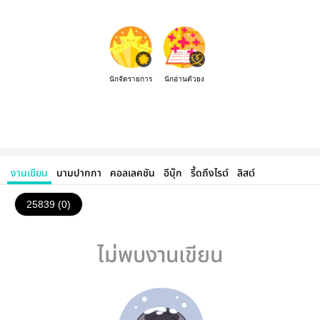
นักจัดรายการ
นักอ่านตัวยง
งานเขียน
นามปากกา
คอลเลคชัน
อีบุ๊ก
รี้ดถึงไรต์
ลิสต์
25839 (0)
ไม่พบงานเขียน