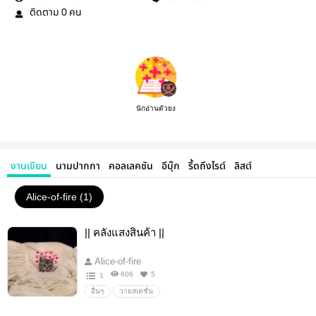
ติดตาม
คน
0
นักอ่านตัวยง
งานเขียน
นามปากกา
คอลเลคชัน
อีบุ๊ก
รี้ดถึงไรต์
ลิสต์
Alice-of-fire (1)
|| คลังแสงสินค้า ||
Alice-of-fire
606
5
1
อื่นๆ
วายสเตชั่น