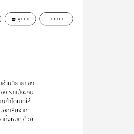
พูดคุย
ติดตาม
้ามาอ่านนิยายของ
นของเราแม้จะคน
ุณถ้าโดเนทให้
้นอกเสียจาก
าทั้งหมด ด้วย