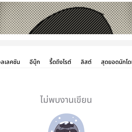
ลเลคชัน
อีบุ๊ก
รี้ดถึงไรต์
ลิสต์
สุดยอดนักโด
ไม่พบงานเขียน