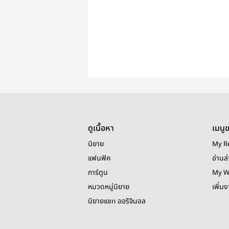
ดูเนื้อหา
เมนู
นิยาย
My R
แฟนฟิค
อ่านล่
การ์ตูน
My W
หมวดหมู่นิยาย
เพิ่ม
นิยายแชท ออริจินอล