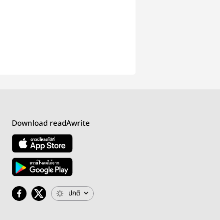
Download readAwrite
ปกติ