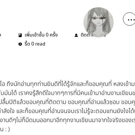
ง
เพิ่มเข้าชั้น
ครั้ง
ติดตาม
คน
0
2
รี้ด
read
0
 ไอ ถึงนักอ่านทุกท่านยินดีที่ได้รู้จักและก็ขอบคุณที่ หลงเข
ับมันได้ เราคงรู้สึกดีใจมากๆการที่มีคนเข้ามาอ่านงานเขีย
ปลื้มปิติแล้วขอบคุณที่ติดตาม ขอบคุณที่อ่านแล้วชอบ ขอบค
ำลังใจ และก็ขอบคุณที่อ่านจนจบเราไม่รู้จะตอบแทนยังไงได
ลงานดีๆไม่ก็มืดมนออกมาอีกทุกงานเขียนมาจากใจจริงของเร
น : )