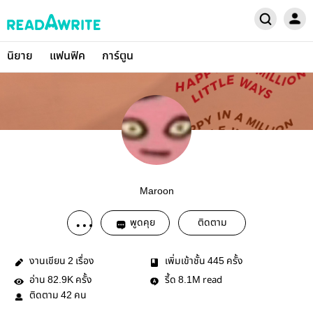
นิยาย
แฟนฟิค
การ์ตูน
Maroon
พูดคุย
ติดตาม
งานเขียน
เรื่อง
เพิ่มเข้าชั้น
ครั้ง
2
445
อ่าน
ครั้ง
รี้ด
read
82.9K
8.1M
ติดตาม
คน
42