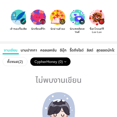
เจ้าของเรื่องฮิต
นักเขียนที่รัก
นักอ่านตัวยง
นักแชทติดเท
ช็อกโกเบอร์รี
รนด์
Luv Luv
งานเขียน
นามปากกา
คอลเลคชัน
อีบุ๊ก
รี้ดถึงไรต์
ลิสต์
สุดยอดนักโด
ทั้งหมด(
2
)
CypherHoney (0)
ไม่พบงานเขียน