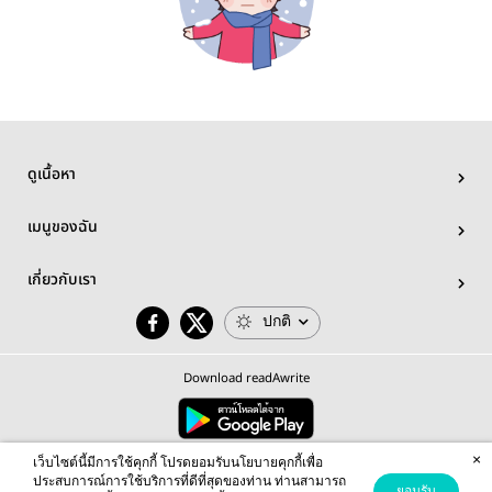
ดูเนื้อหา
เมนูของฉัน
เกี่ยวกับเรา
ปกติ
Download readAwrite
×
© 2026 readAwrite.com by MEB Corporation Public Company Limited
เว็บไซต์นี้มีการใช้คุกกี้ โปรดยอมรับนโยบายคุกกี้เพื่อ
This site is protected by reCAPTCHA and the Google
Privacy Policy
and
Terms of Service
apply.
ประสบการณ์การใช้บริการที่ดีที่สุดของท่าน ท่านสามารถ
ยอมรับ