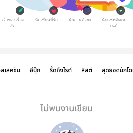
เจ้าของเรื่อง
นักเขียนที่รัก
นักอ่านตัวยง
นักแชทติดเท
ฮิต
รนด์
ลเลคชัน
อีบุ๊ก
รี้ดถึงไรต์
ลิสต์
สุดยอดนักโด
ไม่พบงานเขียน