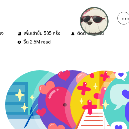
่อง
เพิ่มเข้าชั้น
ครั้ง
ติดตาม
คน
585
36
รี้ด
read
2.5M