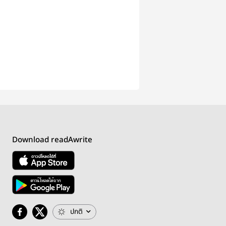
Download readAwrite
ปกติ