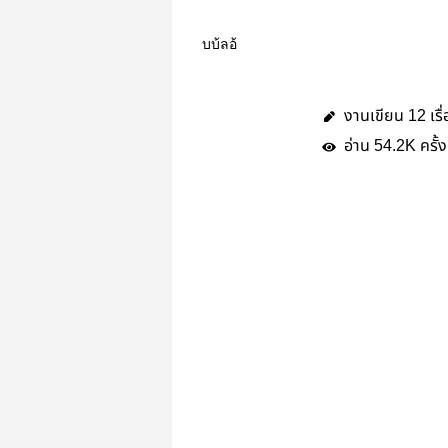
บบ้ลอ้
งานเขียน
เรื
12
อ่าน
ครั้ง
54.2K