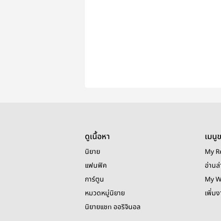
ดูเนื้อหา
เมนู
นิยาย
My R
แฟนฟิค
อ่านล่
การ์ตูน
My W
หมวดหมู่นิยาย
เพิ่ม
นิยายแชท ออริจินอล