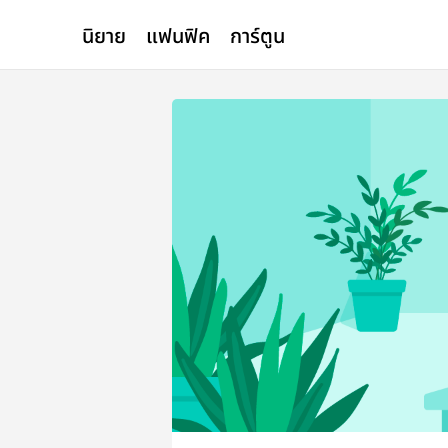
นิยาย
แฟนฟิค
การ์ตูน