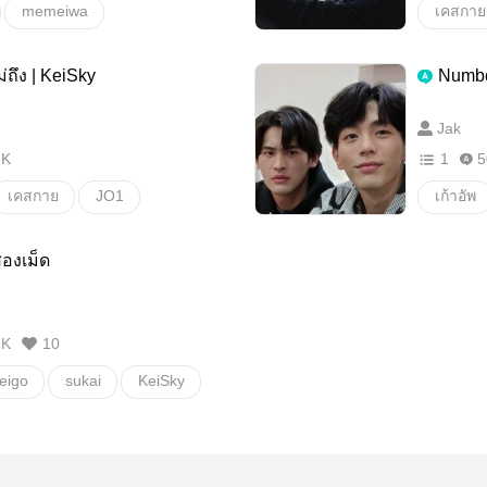
memeiwa
เคสกาย
meguro
Ren
kinjosu
ม่ถึง | KeiSky
Numb
Hikaru
nikitomeme
Jak
Boy love
อื่นๆ
1K
1
5
เคสกาย
JO1
เก้าอัพ
Boy love
อื่นๆ
องเม็ด
8K
10
eigo
sukai
KeiSky
けごすか
อื่นๆ