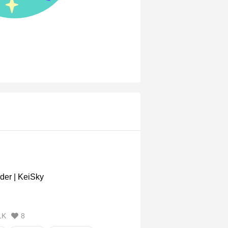
der | KeiSky
1K
8