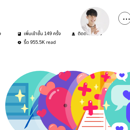
ง
เพิ่มเข้าชั้น
ครั้ง
ติดตาม
คน
149
3
รี้ด
read
955.5K