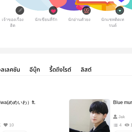
เจ้าของเรื่อง
นักเขียนที่รัก
นักอ่านตัวยง
นักแชทติดเท
ฮิต
รนด์
ลเลคชัน
อีบุ๊ก
รี้ดถึงไรต์
ลิสต์
eiwa(めめいわ）ft.
Blue mur
Jak
K
10
4