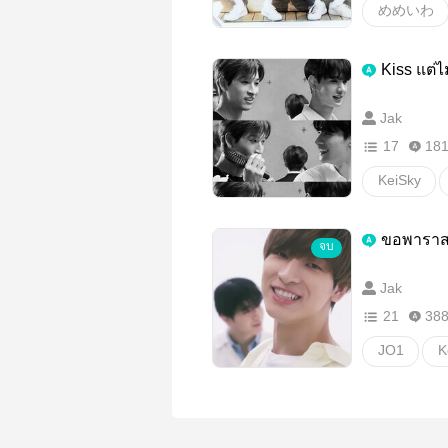
めめいわ
Snowman
Kiss แต่ไ
iwamoto
Jak
ニキとめめ
17
18
วายสเตชั่น
KeiSky
keisukai
ขอพาราส
จบ
วายสเตชั่น
Jak
21
38
JO1
K
เคสกาย
วายสเตชั่น