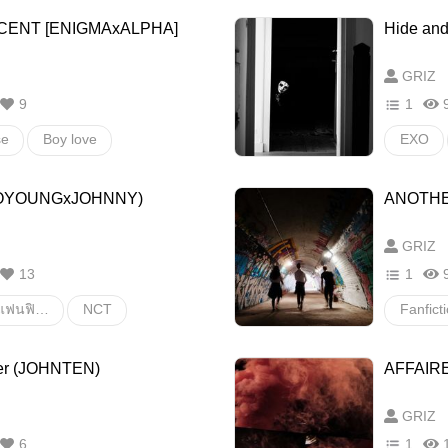
CENT [ENIGMAxALPHA]
Hide and
GRIZ
9
1
se
Boy love
EXO
pha
ไคฮุน
DOYOUNGxJOHNNY)
ANOTHE
GRIZ
13
1
Fanfiction แฟนฟิคชั่น
NCT
JOHNNY
dojohn
JOHNN
ter (JOHNTEN)
AFFAIR
ายสเตชั่น
อื่นๆ
GRIZ
6
1