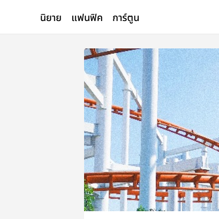
นิยาย
แฟนฟิค
การ์ตูน