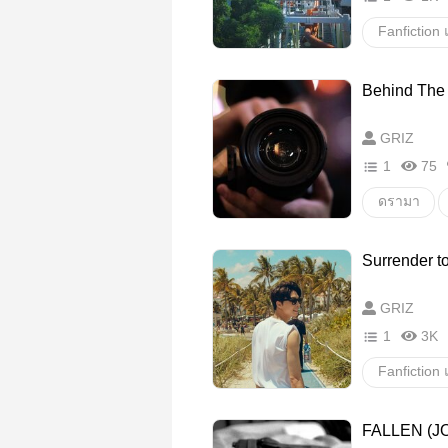
JOHNNY
Behind The
อื่นๆ
ว
GRIZ
1
75
ดรามา
18+
P
Surrender t
GRIZ
1
3K
JOHNNY
FALLEN (J
อื่นๆ
ว