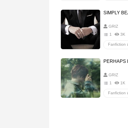
JOHNNY
SIMPLY BE
luten
GRIZ
1
3K
JOHNNY
PERHAPS L
อื่นๆ
ว
GRIZ
1
1K
JOHNNY
อื่นๆ
ว