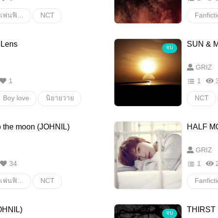
Fanfiction แฟนฟิคชั่น
NCT
Ten
Johnten
Lucas
 Lens
SUN & 
จบ
ายสเตชั่น
วายสเตช
GRIZ
1
1
Boy love
นิยายวาย
NCT
aparazzi
Johnil
o the moon (JOHNIL)
HALF M
GRIZ
34
1
Fanfiction แฟนฟิคชั่น
NCT
taeil
Johnil
JOHNN
OHNIL)
THIRST
จบ
ายสเตชั่น
อื่นๆ