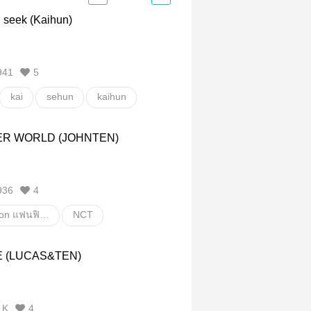
 seek (Kaihun)
941
5
kai
sehun
kaihun
อื่นๆ
วายสเตชั่น
R WORLD (JOHNTEN)
936
4
Fanfiction แฟนฟิคชั่น
NCT
Y
Ten
Johnten
E (LUCAS&TEN)
วายสเตชั่น
1K
4