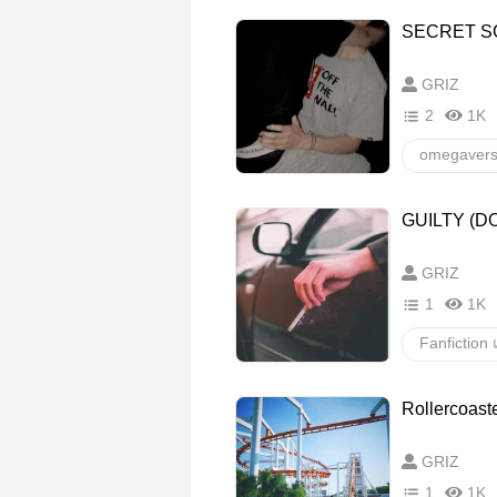
SECRET S
GRIZ
2
1K
omegaver
enigma/al
GUILTY (
GRIZ
1
1K
Doyoung
Rollercoas
อื่นๆ
ว
GRIZ
1
1K