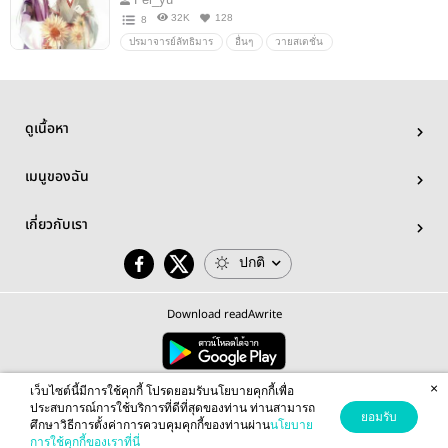
32K
128
8
ปรมาจารย์ลัทธิมาร
อื่นๆ
วายสเตชั่น
ดูเนื้อหา
เมนูของฉัน
เกี่ยวกับเรา
ปกติ
Download readAwrite
×
© 2026 readAwrite.com by MEB Corporation Public Company Limited
เว็บไซต์นี้มีการใช้คุกกี้ โปรดยอมรับนโยบายคุกกี้เพื่อ
This site is protected by reCAPTCHA and the Google
Privacy Policy
and
Terms of Service
apply.
ประสบการณ์การใช้บริการที่ดีที่สุดของท่าน ท่านสามารถ
ยอมรับ
ศึกษาวิธีการตั้งค่าการควบคุมคุกกี้ของท่านผ่าน
นโยบาย
การใช้คุกกี้ของเราที่นี่