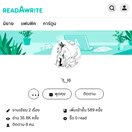
นิยาย
แฟนฟิค
การ์ตูน
飞_怜
พูดคุย
ติดตาม
งานเขียน
เรื่อง
เพิ่มเข้าชั้น
ครั้ง
2
589
อ่าน
ครั้ง
รี้ด
read
35.8K
0
ติดตาม
คน
8