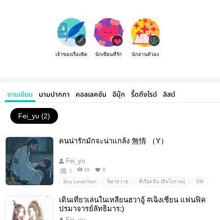
เจ้าของเรื่องฮิต
นักเขียนที่รัก
นักอ่านตัวยง
งานเขียน
นามปากกา
คอลเลคชัน
อีบุ๊ก
รี้ดถึงไรต์
ลิสต์
Fei_yu (2)
คนน่ารักมักจะน่าแกล้ง 無情 （Y）
Fei_yu
2K
6
1
Boy Love/Yaoi
นิยายวาย
พีเรียดจีน (จีนโบราณ)
SM
ตลก
เดินเที่ยวเล่นในเหลียนฮวาอู้ #เฉิงเซี่ยน แฟนฟิค
ปรมาจารย์ลัทธิมาร:)
Fei_yu