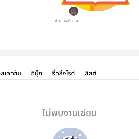
นักอ่านตัวยง
ลเลคชัน
อีบุ๊ก
รี้ดถึงไรต์
ลิสต์
ไม่พบงานเขียน