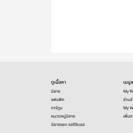
ดูเนื้อหา
เมนู
นิยาย
My R
แฟนฟิค
อ่านล่
การ์ตูน
My W
หมวดหมู่นิยาย
เพิ่ม
นิยายแชท ออริจินอล