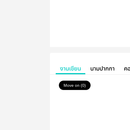
งานเขียน
นามปากกา
คอ
Move on (0)