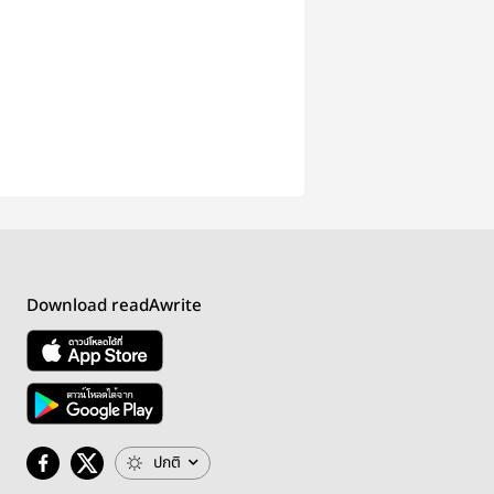
Download readAwrite
ปกติ