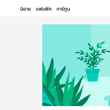
นิยาย
แฟนฟิค
การ์ตูน