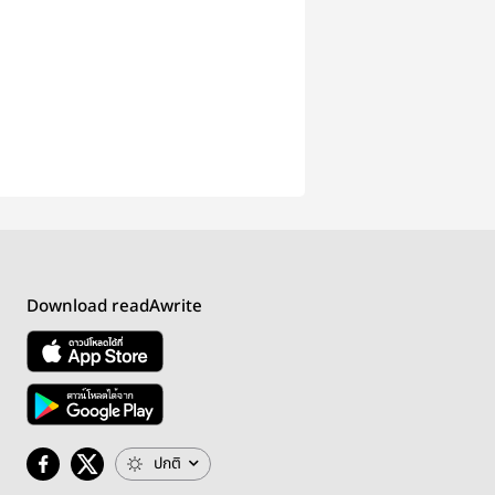
Download readAwrite
ปกติ