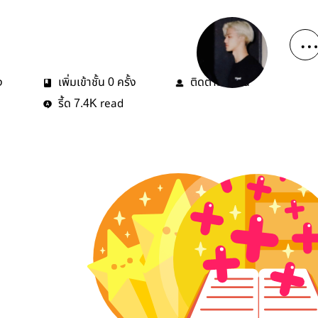
ง
เพิ่มเข้าชั้น
ครั้ง
ติดตาม
คน
0
0
รี้ด
read
7.4K