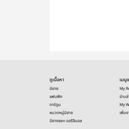
ดูเนื้อหา
เมนู
นิยาย
My R
แฟนฟิค
อ่านล่
การ์ตูน
My W
หมวดหมู่นิยาย
เพิ่ม
นิยายแชท ออริจินอล