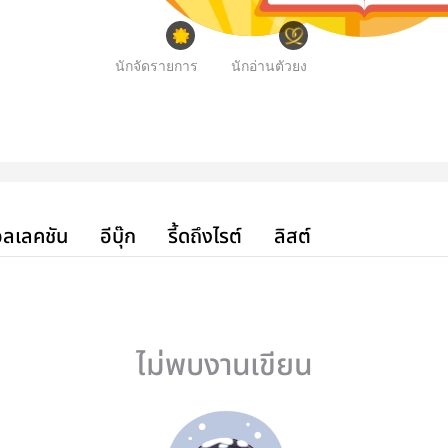
นักจัดรายการ
นักอ่านตัวยง
ลเลคชัน
อีบุ๊ก
รี้ดถึงไรต์
ลิสต์
ไม่พบงานเขียน