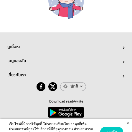
ดูเนื้อหา
เมนูของฉัน
เกี่ยวกับเรา
ปกติ
Download readAwrite
×
© 2026 readAwrite.com by MEB Corporation Public Company Limited
เว็บไซต์นี้มีการใช้คุกกี้ โปรดยอมรับนโยบายคุกกี้เพื่อ
This site is protected by reCAPTCHA and the Google
Privacy Policy
and
Terms of Service
apply.
ประสบการณ์การใช้บริการที่ดีที่สุดของท่าน ท่านสามารถ
ยอมรับ