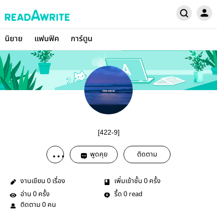
นิยาย
แฟนฟิค
การ์ตูน
[422-9]
พูดคุย
ติดตาม
งานเขียน
เรื่อง
เพิ่มเข้าชั้น
ครั้ง
0
0
อ่าน
ครั้ง
รี้ด
read
0
0
ติดตาม
คน
0