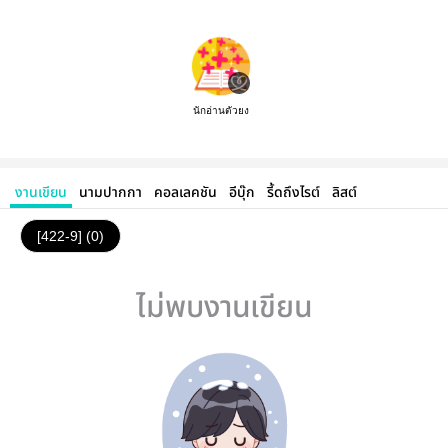
นักอ่านตัวยง
งานเขียน
นามปากกา
คอลเลคชัน
อีบุ๊ก
รี้ดถึงไรต์
ลิสต์
[422-9] (0)
ไม่พบงานเขียน