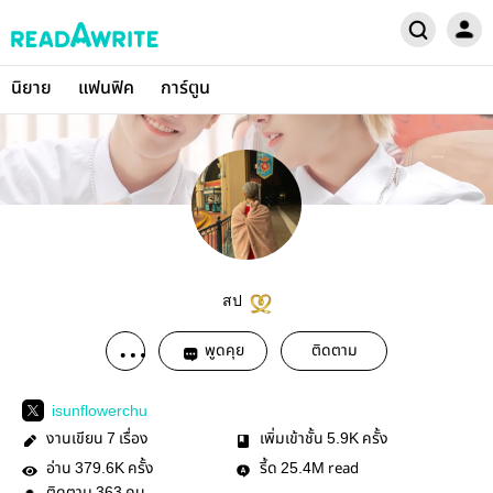
นิยาย
แฟนฟิค
การ์ตูน
สป
พูดคุย
ติดตาม
isunflowerchu
งานเขียน
เรื่อง
เพิ่มเข้าชั้น
ครั้ง
7
5.9K
อ่าน
ครั้ง
รี้ด
read
379.6K
25.4M
363