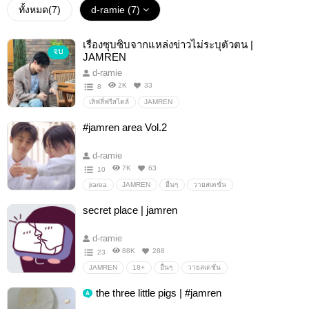
ทั้งหมด(
7
)
d-ramie (7)
เรื่องซุบซิบจากแหล่งข่าวไม่ระบุตัวตน |
จบ
JAMREN
d-ramie
2K
33
8
เลิฟลี่ฟรีสไตล์
JAMREN
#jamren area Vol.2
d-ramie
7K
63
10
jrarea
JAMREN
อื่นๆ
วายสเตชั่น
secret place | jamren
d-ramie
88K
288
23
JAMREN
18+
อื่นๆ
วายสเตชั่น
the three little pigs | #jamren