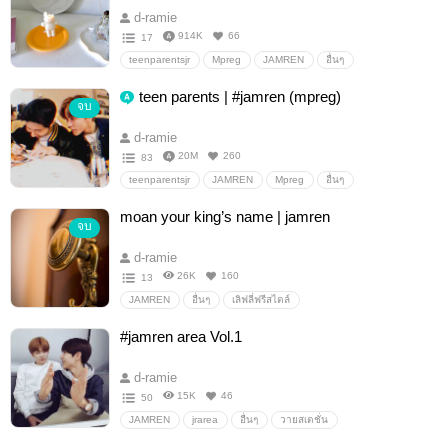
d-ramie
914K
66
17
teenparentsjr
Mpreg
JAMREN
อื่นๆ
เลิฟลี่ฟรีสไตล์
teen parents | #jamren (mpreg)
จบ
d-ramie
20M
260
83
teenparentsjr
JAMREN
Mpreg
อื่นๆ
เลิฟลี่ฟรีสไตล์
moan your king’s name | jamren
จบ
d-ramie
26K
160
13
JAMREN
อื่นๆ
เลิฟลี่ฟรีสไตล์
#jamren area Vol.1
d-ramie
15K
46
50
JAMREN
jrarea
อื่นๆ
วายสเตชั่น