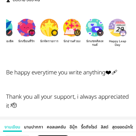
ติดตาม
คน
องเรื่องฮิต
นักเขียนที่รัก
นักจัดรายการ
นักอ่านตัวยง
นักแชทติดเท
Happy Leap
รนด์
Day
Be happy everytime you write anything
❤️‍🩹
Thank you all your support, i always appreciated
it 🫡
งานเขียน
นามปากกา
คอลเลคชัน
อีบุ๊ก
รี้ดถึงไรต์
ลิสต์
สุดยอดนักโด