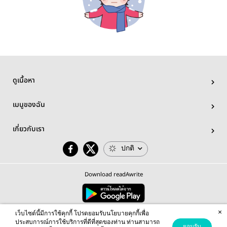
ดูเนื้อหา
เมนูของฉัน
เกี่ยวกับเรา
ปกติ
Download readAwrite
×
© 2026 readAwrite.com by MEB Corporation Public Company Limited
เว็บไซต์นี้มีการใช้คุกกี้ โปรดยอมรับนโยบายคุกกี้เพื่อ
This site is protected by reCAPTCHA and the Google
Privacy Policy
and
Terms of Service
apply.
ประสบการณ์การใช้บริการที่ดีที่สุดของท่าน ท่านสามารถ
ยอมรับ