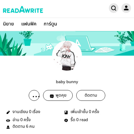
นิยาย
แฟนฟิค
การ์ตูน
baby bunny
พูดคุย
ติดตาม
งานเขียน
เรื่อง
เพิ่มเข้าชั้น
ครั้ง
0
0
อ่าน
ครั้ง
รี้ด
read
0
0
ติดตาม
คน
6