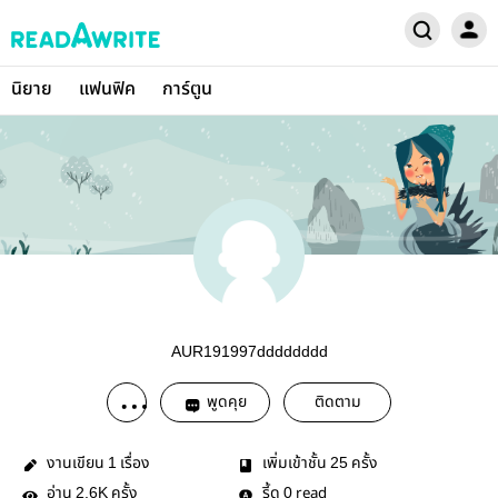
นิยาย
แฟนฟิค
การ์ตูน
AUR191997dddddddd
พูดคุย
ติดตาม
งานเขียน
เรื่อง
เพิ่มเข้าชั้น
ครั้ง
1
25
อ่าน
ครั้ง
รี้ด
read
2.6K
0