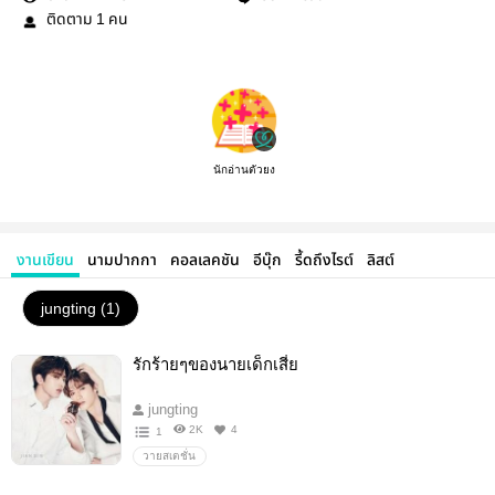
ติดตาม
คน
1
นักอ่านตัวยง
งานเขียน
นามปากกา
คอลเลคชัน
อีบุ๊ก
รี้ดถึงไรต์
ลิสต์
jungting (1)
รักร้ายๆของนายเด็กเสี่ย
jungting
2K
4
1
วายสเตชั่น