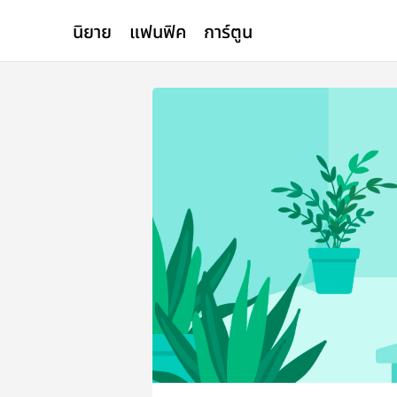
นิยาย
แฟนฟิค
การ์ตูน