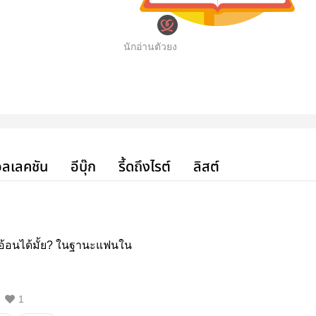
นักอ่านตัวยง
ลเลคชัน
อีบุ๊ก
รี้ดถึงไรต์
ลิสต์
อ้อนได้มั้ย? ในฐานะแฟนใน
1