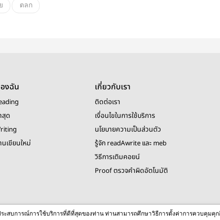
ย
ตลก
น
น่ารัก
้ง)
ขี้อ้อน
ของฉัน
เกี่ยวกับเรา
eading
ติดต่อเรา
าสุด
เงื่อนไขในการใช้บริการ
riting
นโยบายความเป็นส่วนตัว
งานเขียนใหม่
รู้จัก readAwrite และ meb
วิธีการเติมคอยน์
Proof ตรวจคำผิดอัตโนมัติ
© 2026 readAwrite.com by MEB Corporation Public Company Limited
ื่อประสบการณ์การใช้บริการที่ดีที่สุดของท่าน ท่านสามารถศึกษาวิธีการตั้งค่าการควบคุมคุก
This site is protected by reCAPTCHA and the Google
Privacy Policy
and
Terms of Service
apply.