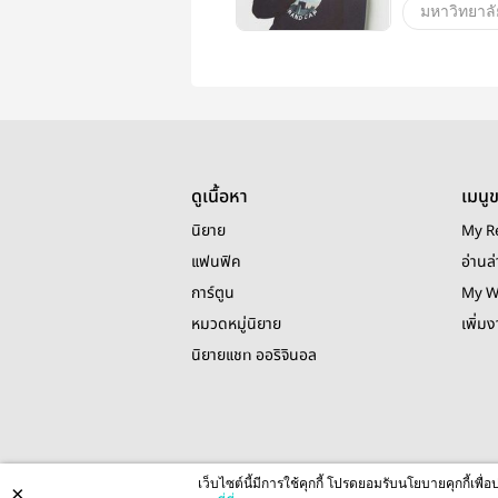
มหาวิทยาลั
นางเอกสู้ค
ไม่ดราม่า(มั
ดูเนื้อหา
เมนู
นิยาย
My R
แฟนฟิค
อ่านล่
การ์ตูน
My W
หมวดหมู่นิยาย
เพิ่ม
นิยายแชท ออริจินอล
เว็บไซต์นี้มีการใช้คุกกี้ โปรดยอมรับนโยบายคุกกี้เพ
×