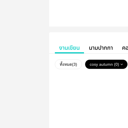
งานเขียน
นามปากกา
คอ
ทั้งหมด(
3
)
cosy autumn (0)