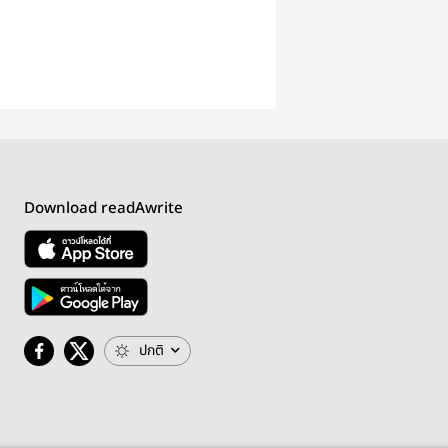
Download readAwrite
ปกติ