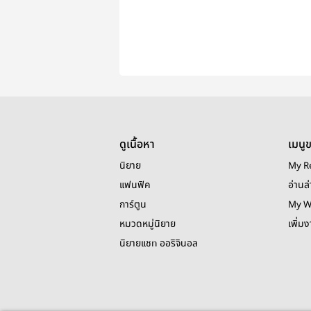
ดูเนื้อหา
เมนู
นิยาย
My R
แฟนฟิค
อ่านล่
การ์ตูน
My W
หมวดหมู่นิยาย
เพิ่ม
นิยายแชท ออริจินอล