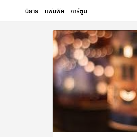
นิยาย
แฟนฟิค
การ์ตูน