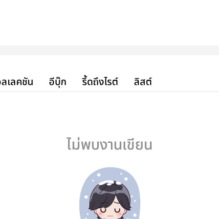
ลเลคชัน
อีบุ๊ก
รี้ดถึงไรต์
ลิสต์
ไม่พบงานเขียน