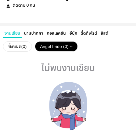
ติดตาม
คน
0
งานเขียน
นามปากกา
คอลเลคชัน
อีบุ๊ก
รี้ดถึงไรต์
ลิสต์
ทั้งหมด(
0
)
Angel bride (0)
ไม่พบงานเขียน