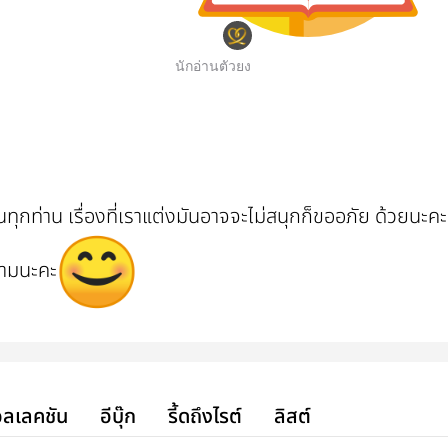
นักอ่านตัวยง
นทุกท่าน เรื่องที่เราแต่งมันอาจจะไม่สนุกก็ขออภัย ด้วยนะคะ
ยามนะคะ
ลเลคชัน
อีบุ๊ก
รี้ดถึงไรต์
ลิสต์