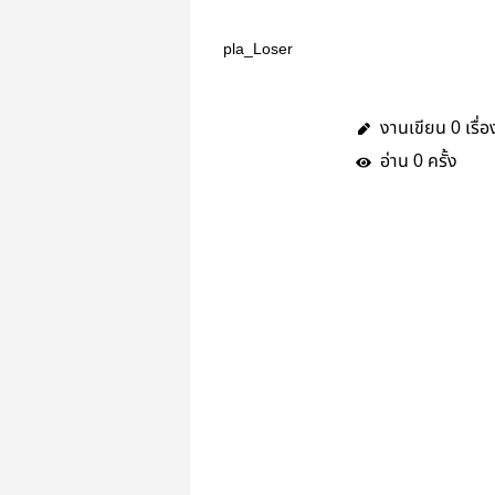
pla_Loser
งานเขียน
เรื่อ
0
อ่าน
ครั้ง
0