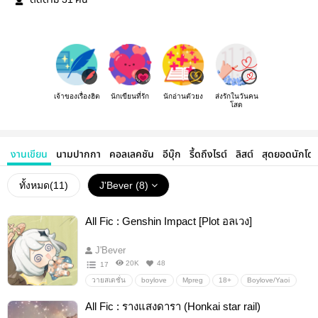
ติดตาม
คน
เจ้าของเรื่องฮิต
นักเขียนที่รัก
นักอ่านตัวยง
ส่งรักในวันคน
โสด
งานเขียน
นามปากกา
คอลเลคชัน
อีบุ๊ก
รี้ดถึงไรต์
ลิสต์
สุดยอดนักโด
ทั้งหมด(
11
)
J'Bever (8)
All Fic : Genshin Impact [Plot อลเวง]
J'Bever
20K
48
17
วายสเตชั่น
boylove
Mpreg
18+
Boylove/Yaoi
Fanfictionแฟนฟิคชั่น
Mperg
นิยายวาย
Yaoi18+
All Fic : รางแสงดารา (Honkai star rail)
ท้องได้
เรท18+
แนวชายรักชาย