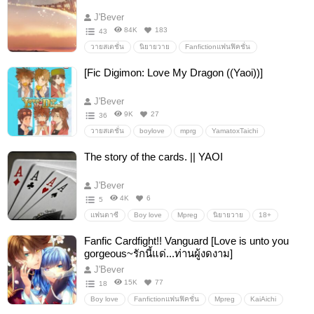
NeuvillettexWriothesley
RazorxBennett
allcyno
J'Bever
GenshinImpact
ayatothoma
kaeluc
KaeyaDiluc
84K
183
43
xingqiuchongyun
ittogorou
childezhongli
allaether
วายสเตชั่น
นิยายวาย
Fanfictionแฟนฟิคชั่น
tighnarixcyno
alhaithamxcyno
scaramouchexkazuha
#นิยายวาย
Yaoi18+
Boylove/Yaoi
18+
Mperg
[Fic Digimon: Love My Dragon ((Yaoi))]
Neuvillette
เรท18+
allheng
hsr
jingheng
honkaistarrail
Danheng
honkai
RenHeng
Blade
jingyuan
J'Bever
mydei
Phainon
myphai
9K
27
36
วายสเตชั่น
boylove
mprg
YamatoxTaichi
TakeruxDaisuke
JianliangxTakato
KoujixTakuyaxKouiji
The story of the cards. || YAOI
ThomaxMasaru
KiriHaxTaiki
Digimon
J'Bever
4K
6
5
แฟนตาซี
Boy love
Mpreg
นิยายวาย
18+
rape
monster
Boylove/Yaoi
dub-con
Fanfic Cardfight!! Vanguard [Love is unto you
gorgeous~รักนี้แด่...ท่านผู้งดงาม]
J'Bever
15K
77
18
Boy love
Fanfictionแฟนฟิคชั่น
Mpreg
KaiAichi