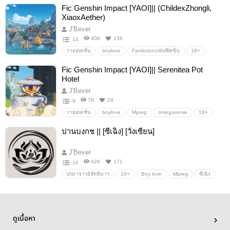
18+
Cardfight
Kaiai
kaixaichi
Vanguard
Fic Genshin Impact [YAOI]|| (ChildexZhongli,
cardfightvanguard
อื่นๆ
วายสเตชั่น
XiaoxAether)
J'Bever
40K
156
14
วายสเตชั่น
boylove
Fanfictionแฟนฟิคชั่น
18+
GenshinImpact
Childe
zhongli
xiao
Aether
Fic Genshin Impact [YAOI]|| Serenitea Pot
Hotel
J'Bever
7K
24
9
วายสเตชั่น
boylove
Mpreg
omegaverse
18+
นิยายวาย
scaramouchexkasuha
RazorxBennett
ปานบงกช || [ซีเฉิง] [วั่งเซียน]
GenshinImpact
ayatothoma
Xiaoaether
kaeluc
KaeyaDiluc
AyatoxThoma
ittogorou
J'Bever
ChongyunxXingqiu
KeayaxDiluc
ittoxgorou
42K
171
10
ฟิคgenshin
tighnarixcyno
alhaithamxcyno
ปรมาจารย์ลัทธิมาร
18+
Boy love
Mpreg
ซีเฉิง
วั่งเซี่ยน
อื่นๆ
วายสเตชั่น
ดูเนื้อหา