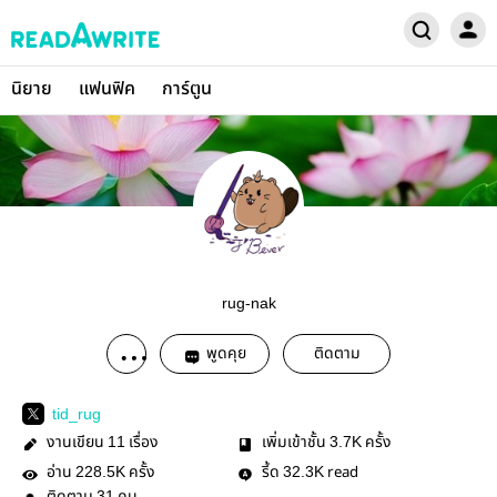
นิยาย
แฟนฟิค
การ์ตูน
rug-nak
พูดคุย
ติดตาม
tid_rug
งานเขียน
เรื่อง
เพิ่มเข้าชั้น
ครั้ง
11
3.7K
อ่าน
ครั้ง
รี้ด
read
228.5K
32.3K
31