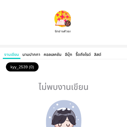
นักอ่านตัวยง
งานเขียน
นามปากกา
คอลเลคชัน
อีบุ๊ก
รี้ดถึงไรต์
ลิสต์
kyy_2539 (0)
ไม่พบงานเขียน