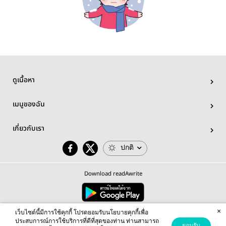
ดูเนื้อหา
เมนูของฉัน
เกี่ยวกับเรา
ปกติ
Download readAwrite
×
© 2026 readAwrite.com by MEB Corporation Public Company Limited
เว็บไซต์นี้มีการใช้คุกกี้ โปรดยอมรับนโยบายคุกกี้เพื่อ
This site is protected by reCAPTCHA and the Google
Privacy Policy
and
Terms of Service
apply.
ประสบการณ์การใช้บริการที่ดีที่สุดของท่าน ท่านสามารถ
ยอมรับ