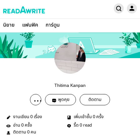
นิยาย
แฟนฟิค
การ์ตูน
Thitima Kanpan
พูดคุย
ติดตาม
งานเขียน
เรื่อง
เพิ่มเข้าชั้น
ครั้ง
0
0
อ่าน
ครั้ง
รี้ด
read
0
0
ติดตาม
คน
0