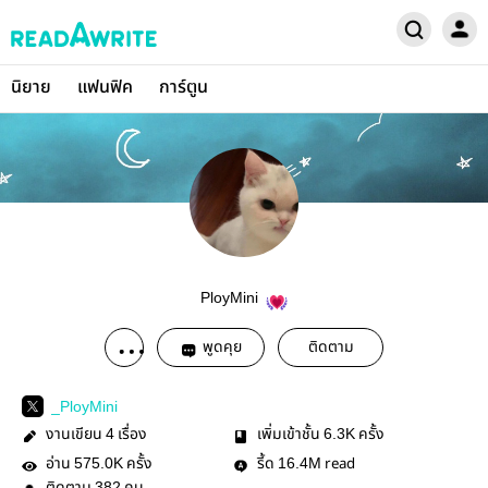
นิยาย
แฟนฟิค
การ์ตูน
PloyMini
พูดคุย
ติดตาม
_PloyMini
งานเขียน
เรื่อง
เพิ่มเข้าชั้น
ครั้ง
4
6.3K
อ่าน
ครั้ง
รี้ด
read
575.0K
16.4M
382