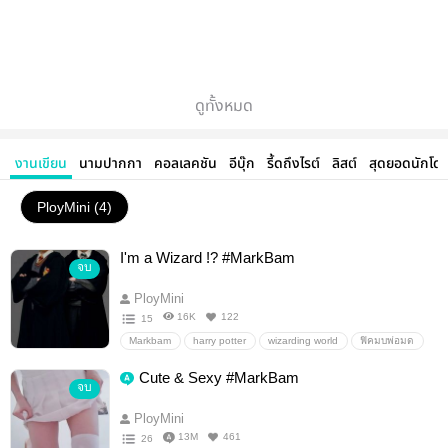
ดูทั้งหมด
งานเขียน
นามปากกา
คอลเลคชัน
อีบุ๊ก
รี้ดถึงไรต์
ลิสต์
สุดยอดนักโด
PloyMini (4)
Enjoy Reading
I'm a Wizard !? #MarkBam
จบ
PloyMini
16K
122
15
Markbam
harry potter
wizarding world
ฟิคมบพ่อมด
Harry Potter AU
อื่นๆ
วายสเตชั่น
Cute & Sexy #MarkBam
จบ
PloyMini
13M
461
26