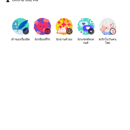
ติดตาม
คน
เจ้าของเรื่องฮิต
นักเขียนที่รัก
นักอ่านตัวยง
นักแชทติดเท
ส่งรักในวันคน
รนด์
โสด