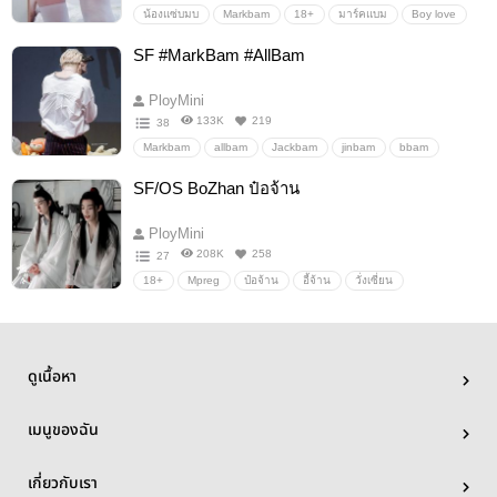
น้องแซ่บมบ
Markbam
18+
มาร์คแบม
Boy love
อื่นๆ
วายสเตชั่น
SF #MarkBam #AllBam
PloyMini
133K
219
38
Markbam
allbam
Jackbam
jinbam
bbam
youngbam
YugBam
18+
Mpreg
Boy love
SF/OS BoZhan ป๋อจ้าน
NC18+
PWP
เรื่องสั้น
อื่นๆ
วายสเตชั่น
PloyMini
208K
258
27
PloyMini
18+
Mpreg
ป๋อจ้าน
อี้จ้าน
วั่งเซี่ยน
ปรมาจารย์ลัทธิมาร
PWP
NC18+
เรื่องสั้น
Boy love
อื่นๆ
วายสเตชั่น
ดูเนื้อหา
เมนูของฉัน
เกี่ยวกับเรา