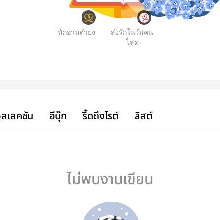
นักอ่านตัวยง
ส่งรักในวันคน
โสด
ลเลคชัน
อีบุ๊ก
รี้ดถึงไรต์
ลิสต์
ไม่พบงานเขียน