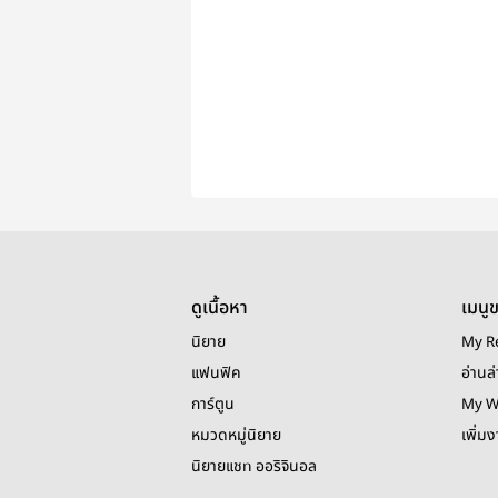
ดูเนื้อหา
เมนู
นิยาย
My R
แฟนฟิค
อ่านล่
การ์ตูน
My W
หมวดหมู่นิยาย
เพิ่ม
นิยายแชท ออริจินอล