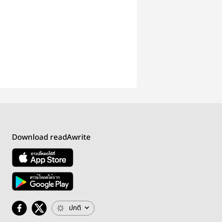
Download readAwrite
ปกติ