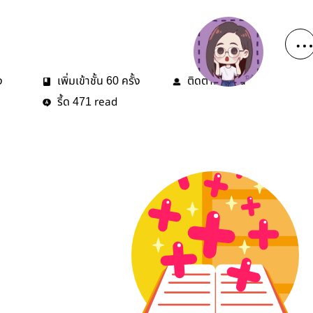
ง
เพิ่มเข้าชั้น
ครั้ง
ติดตาม
คน
60
1
รี้ด
read
471