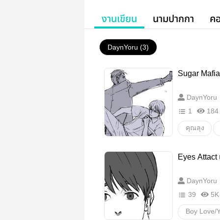
งานเขียน
นามปากกา
คอ
DaynYoru (3)
Sugar Mafia
DaynYoru
1
184
คุณลุง
agegaps
Eyes Attact
Action
DaynYoru
39
5K
Boy Love/Y