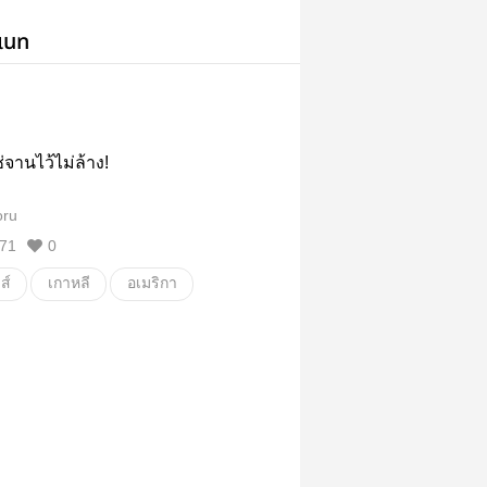
เนท
จานไว้ไม่ล้าง!
ru
71
0
ส์
เกาหลี
อเมริกา
นักศึกษา
กราฟฟิคดีไซนเนอร์
นักธุรกิจ
ี
ตลก
นิยายวาย
Boy love