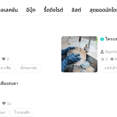
ลเลคชัน
อีบุ๊ก
รี้ดถึงไรต์
ลิสต์
สุดยอดนักโด
ใครแช่
DaynYo
2
2
4
มาเฟีย
เด็กมหาลัย
แชร์เฮ้า
ดราม่า
แอคชั่น
ไทย
 เพียงสบตา
ตลก
นักดนตร
11
วาย
aoi
โรแมนติก