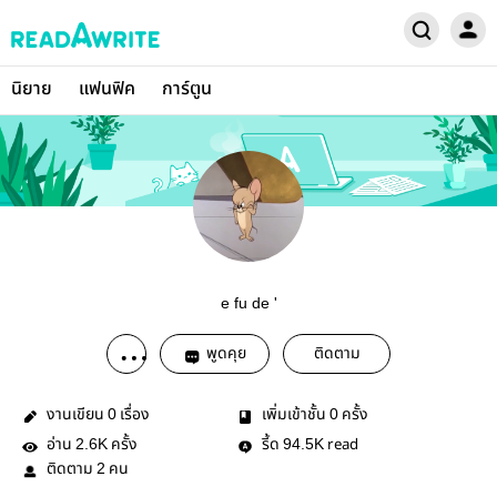
นิยาย
แฟนฟิค
การ์ตูน
e fu de '
พูดคุย
ติดตาม
งานเขียน
เรื่อง
เพิ่มเข้าชั้น
ครั้ง
0
0
อ่าน
ครั้ง
รี้ด
read
2.6K
94.5K
ติดตาม
คน
2