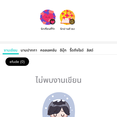
นักเขียนที่รัก
นักอ่านตัวยง
งานเขียน
นามปากกา
คอลเลคชัน
อีบุ๊ก
รี้ดถึงไรต์
ลิสต์
efude (0)
ไม่พบงานเขียน