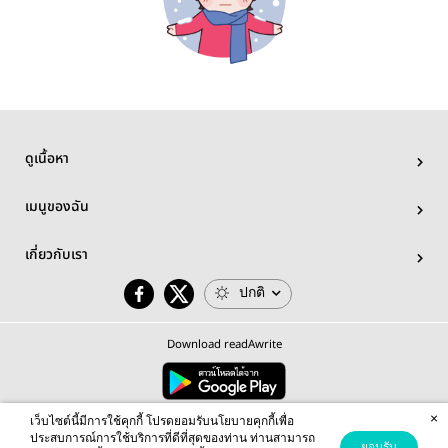
ดูเนื้อหา
เมนูของฉัน
เกี่ยวกับเรา
ปกติ
Download readAwrite
×
© 2026 readAwrite.com by MEB Corporation Public Company Limited
เว็บไซต์นี้มีการใช้คุกกี้ โปรดยอมรับนโยบายคุกกี้เพื่อ
This site is protected by reCAPTCHA and the Google
Privacy Policy
and
Terms of Service
apply.
ประสบการณ์การใช้บริการที่ดีที่สุดของท่าน ท่านสามารถ
ยอมรับ