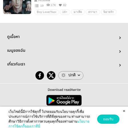
17K
82
19
Boy Love/Yaoi
18+
มาเฟีย
ดรามา
นิยายรัก
โรแมนติก
SM
ดูเนื้อหา
เมนูของฉัน
เกี่ยวกับเรา
ปกติ
Download readAwrite
×
© 2026 readAwrite.com by MEB Corporation Public Company Limited
เว็บไซต์นี้มีการใช้คุกกี้ โปรดยอมรับนโยบายคุกกี้เพื่อ
This site is protected by reCAPTCHA and the Google
Privacy Policy
and
Terms of Service
apply.
ประสบการณ์การใช้บริการที่ดีที่สุดของท่าน ท่านสามารถ
ยอมรับ
ศึกษาวิธีการตั้งค่าการควบคุมคุกกี้ของท่านผ่าน
นโยบาย
การใช้คุกกี้ของเราที่นี่