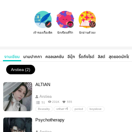
เจ้าของเรื่องฮิต
นักเขียนที่รัก
นักอ่านตัวยง
งานเขียน
นามปากกา
คอลเลคชัน
อีบุ๊ก
รี้ดถึงไรต์
ลิสต์
สุดยอดนักโด
Arstiea (2)
ALTIAN
Arstiea
231K
555
51
Beatality
แฟนตาซี
period
boyslove
Boy Love/Yaoi
ดรามา
rape
Psychotherapy
Arstiea