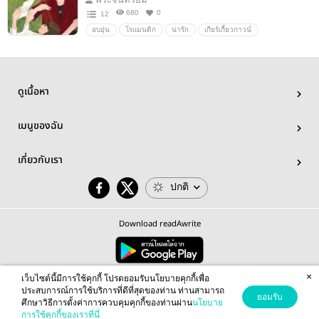
680
0
12
อบอุ่น
โรแมนติก
น่ารัก
เกียร์เกี้ยวกาวน์
เกียร์วิศวะ
หมอวิศวะ
น่ารัก/สดใส
NCนิดๆหน่อยๆอบอุ่นหัวใจ
ละมุนอบอุ่นหัวใจ
นางเอกน่ารัก
พระเอกน่ารักพระเอกอบอุ่น
ทฤษฎีจีบหมอ
ดูเนื้อหา
เมนูของฉัน
เกี่ยวกับเรา
ปกติ
Download readAwrite
×
© 2026 readAwrite.com by MEB Corporation Public Company Limited
เว็บไซต์นี้มีการใช้คุกกี้ โปรดยอมรับนโยบายคุกกี้เพื่อ
This site is protected by reCAPTCHA and the Google
Privacy Policy
and
Terms of Service
apply.
ประสบการณ์การใช้บริการที่ดีที่สุดของท่าน ท่านสามารถ
ยอมรับ
ศึกษาวิธีการตั้งค่าการควบคุมคุกกี้ของท่านผ่าน
นโยบาย
การใช้คุกกี้ของเราที่นี่