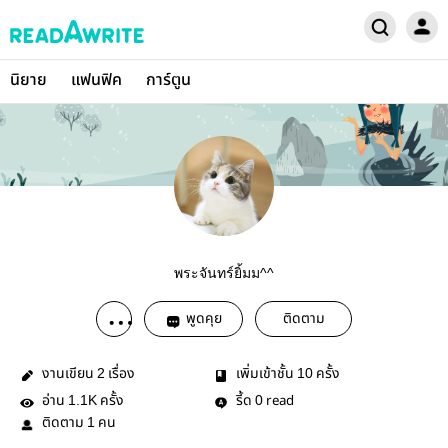
นิยาย
แฟนฟิค
การ์ตูน
พระจันทร์ยิ้มม^^
พูดคุย
ติดตาม
งานเขียน
เรื่อง
เพิ่มเข้าชั้น
ครั้ง
2
10
อ่าน
ครั้ง
รี้ด
read
1.1K
0
ติดตาม
คน
1