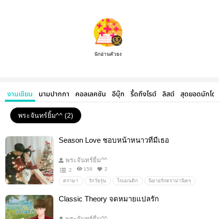
นักอ่านตัวยง
งานเขียน
นามปากกา
คอลเลคชัน
อีบุ๊ก
รี้ดถึงไรต์
ลิสต์
สุดยอดนักโด
พระจันทร์ยิ้ม^^ (2)
Season Love ชอบหน้าหนาวที่มีเธอ
พระจันทร์ยิ้ม^^
159
2
2
ดรามา
รักวัยรุ่น
โรแมนติก
นิยายรักดราม่านิดๆ
อบอุ่น
ละมุน อบอุ่นหัวใจ
ละมุน
แฟนเก่า
Classic Theory จดหมายแปลรัก
มหาวิทยาลัย
น่ารัก
หน้าหนาว
พระจันทร์ยิ้ม^^