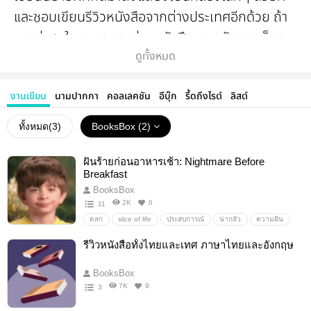
และชอบเขียนรีวิวหนังสือจากต่างประเทศอีกด้วย ถ้า
หากว่าสนใจ อยากลองอ่านหนังสือภาษาอังกฤษก็ลอง
ดูได้นะคะ
ดูทั้งหมด
ขอบพระคุณทุกท่านมากๆ ค่า :)
งานเขียน
นามปากกา
คอลเลคชัน
อีบุ๊ก
รี้ดถึงไรต์
ลิสต์
ทั้งหมด(
3
)
BooksBox (2)
ปล. อันนี้อีกเว็ปนะคะ มีนิยายเรื่องอื่นๆ ด้วย ลอง
เข้าไปดูได้ค่ะ
ฝันร้ายก่อนอาหารเช้า: Nightmare Before
pointlessnovels.wordpress.com
Breakfast
BooksBox
2K
6
11
ตลก
slice of life
ประสบการณ์
น่ากลัว
ความฝัน
สยองขวัญ
เรื่องเล่า
รีวิวหนังสือทั้งไทยและเทศ ภาษาไทยและอังกฤษ
BooksBox
7K
9
3