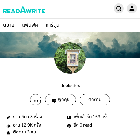
นิยาย
แฟนฟิค
การ์ตูน
BooksBox
พูดคุย
ติดตาม
งานเขียน
เรื่อง
เพิ่มเข้าชั้น
ครั้ง
3
163
อ่าน
ครั้ง
รี้ด
read
12.9K
0
ติดตาม
คน
3