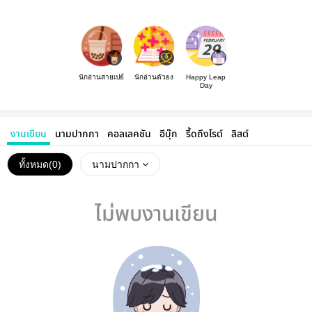
นักอ่านสายเปย์
นักอ่านตัวยง
Happy Leap
Day
งานเขียน
นามปากกา
คอลเลคชัน
อีบุ๊ก
รี้ดถึงไรต์
ลิสต์
ทั้งหมด(
0
)
นามปากกา
ไม่พบงานเขียน