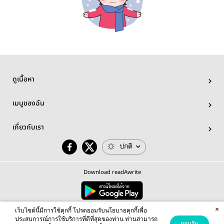
ดูเนื้อหา
เมนูของฉัน
เกี่ยวกับเรา
ปกติ
Download readAwrite
×
© 2026 readAwrite.com by MEB Corporation Public Company Limited
เว็บไซต์นี้มีการใช้คุกกี้ โปรดยอมรับนโยบายคุกกี้เพื่อ
This site is protected by reCAPTCHA and the Google
Privacy Policy
and
Terms of Service
apply.
ประสบการณ์การใช้บริการที่ดีที่สุดของท่าน ท่านสามารถ
ยอมรับ