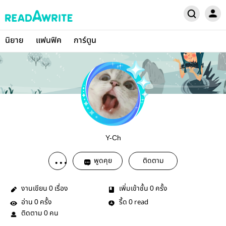
นิยาย
แฟนฟิค
การ์ตูน
Y-Ch
พูดคุย
ติดตาม
งานเขียน
เรื่อง
เพิ่มเข้าชั้น
ครั้ง
0
0
อ่าน
ครั้ง
รี้ด
read
0
0
ติดตาม
คน
0