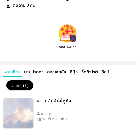
ติดตาม
คน
0
นักอ่านตัวยง
งานเขียน
นามปากกา
คอลเลคชัน
อีบุ๊ก
รี้ดถึงไรต์
ลิสต์
is me (1)
ความสัมพันธ์หูฟัง
is me
519
1
0